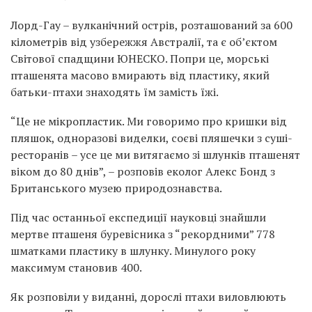
Лорд-Гау – вулканічний острів, розташований за 600
кілометрів від узбережжя Австралії, та є об’єктом
Світової спадщини ЮНЕСКО. Попри це, морські
пташенята масово вмирають від пластику, який
батьки-птахи знаходять їм замість їжі.
“Це не мікропластик. Ми говоримо про кришки від
пляшок, одноразові виделки, соєві пляшечки з суші-
ресторанів – усе це ми витягаємо зі шлунків пташенят
віком до 80 днів”, – розповів еколог Алекс Бонд з
Британського музею природознавства.
Під час останньої експедиції науковці знайшли
мертве пташеня буревісника з “рекордними” 778
шматками пластику в шлунку. Минулого року
максимум становив 400.
Як розповіли у виданні, дорослі птахи виловлюють