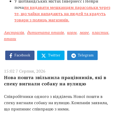
У шотландських містах Інвернесс і Нейрн
поча
ли видавати мешканцям парасольки через
те, що чайки нападають на людей та крадуть
товари з полиць магазинів.
Австралія
,
дитинчата птахів
,
корм
,
море
,
пластик
,
птахи
Facebook
Twitter
Telegram
15:02 7 Серпня, 2026
Нова пошта звільнила працівників, які в
спеку вигнали собаку на вулицю
Співробітники одного з відділень Нової пошти в
спеку вигнали собаку на вулицю. Компанія заявила,
що припиняє співпрацю з ними.