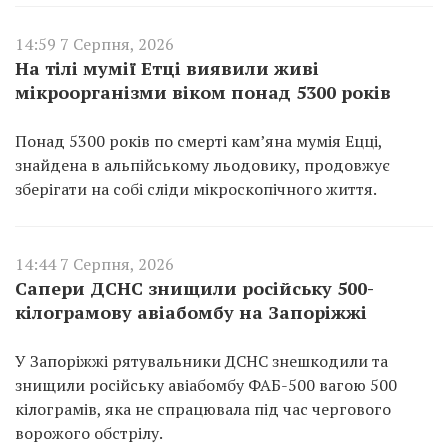
14:59 7 Серпня, 2026
На тілі мумії Етці виявили живі
мікроорганізми віком понад 5300 років
Понад 5300 років по смерті кам’яна мумія Ецці,
знайдена в альпійському льодовику, продовжує
зберігати на собі сліди мікроскопічного життя.
14:44 7 Серпня, 2026
Сапери ДСНС знищили російську 500-
кілограмову авіабомбу на Запоріжжі
У Запоріжжі рятувальники ДСНС знешкодили та
знищили російську авіабомбу ФАБ-500 вагою 500
кілограмів, яка не спрацювала під час чергового
ворожого обстрілу.