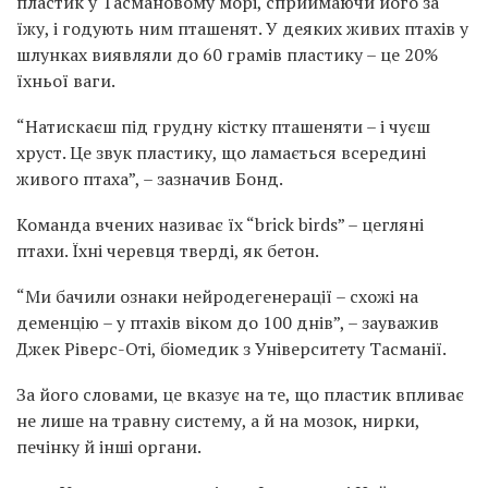
пластик у Тасмановому морі, сприймаючи його за
їжу, і годують ним пташенят. У деяких живих птахів у
шлунках виявляли до 60 грамів пластику – це 20%
їхньої ваги.
“Натискаєш під грудну кістку пташеняти – і чуєш
хруст. Це звук пластику, що ламається всередині
живого птаха”, – зазначив Бонд.
Команда вчених називає їх “brick birds” – цегляні
птахи. Їхні черевця тверді, як бетон.
“Ми бачили ознаки нейродегенерації – схожі на
деменцію – у птахів віком до 100 днів”, – зауважив
Джек Ріверс-Оті, біомедик з Університету Тасманії.
За його словами, це вказує на те, що пластик впливає
не лише на травну систему, а й на мозок, нирки,
печінку й інші органи.