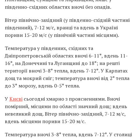
південно-східних областях вночі без опадів.
Вітер північно-західний (у південно-східній частині
південний), 7-12 м/с, вранці та вдень в Україні
пориви 15-20 м/с (у північній частині місцями).
Температура у південних, східних та
Дніпропетровській областях вночі 6-11°, вдень 11-
16°, на Донеччині та Луганщині до 18°; на решті
території вночі 3-8° тепла, вдень 7-12°. У Карпатах
дощ та мокрий сніг; температура вночі від 2° тепла
до 3° морозу, вдень 0-5° тепла.
У
Києві
сьогодні хмарно з проясненнями. Вночі
помірний, місцями по області значний дощ; вдень
невеликий дощ. Вітер північно-західний, 7-12 м/с,
вдень місцями пориви 15-20 м/с.
Температура вночі 3-8° тепла, вдень 7-12°. У столиці