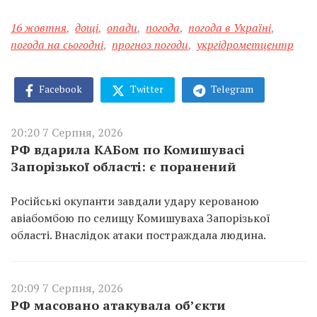
16 жовтня
,
дощі
,
опади
,
погода
,
погода в Україні
,
погода на сьогодні
,
прогноз погоди
,
укргідрометцентр
Facebook
Twitter
Telegram
20:20 7 Серпня, 2026
РФ вдарила КАБом по Комишувасі
Запорізької області: є поранений
Російські окупанти завдали удару керованою
авіабомбою по селищу Комишуваха Запорізької
області. Внаслідок атаки постраждала людина.
20:09 7 Серпня, 2026
РФ масовано атакувала об’єкти