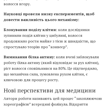
волосся вгору.
Науковці провели низку експериментів, щоб
довести важливість цього механізму:
Блокування поділу клітин:
коли дослідники
зупинили поділ клітин у цибулині, волосся
продовжило рости майже з тією ж швидкістю, що
спростувало теорію про “конвеєр”.
Вимикання білка актину:
коли вчені заблокували
роботу білка актину (який відповідає за рух клітин),
ріст волосся сповільнився на 80%. Це підтвердило,
що механічна сила, зумовлена рухом клітин, є
ключовою для процесу росту.
Нові перспективи для медицини
Автори роботи називають цей процес “захоплюючою
хореографією” всередині фолікула. Відкриття