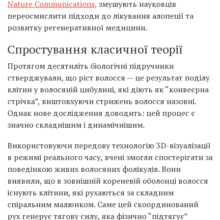
Nature Communications,
змушують науковців
переосмислити підходи до лікування алопеції та
розвитку регенеративної медицини.
Спростування класичної теорії
Протягом десятиліть біологічні підручники
стверджували, що ріст волосся — це результат поділу
клітин у волосяній цибулині, які діють як “конвеєрна
стрічка”, виштовхуючи стрижень волосся назовні.
Однак нове дослідження доводить: цей процес є
значно складнішим і динамічнішим.
Використовуючи передову технологію 3D-візуалізації
в режимі реального часу, вчені змогли спостерігати за
поведінкою живих волосяних фолікулів. Вони
виявили, що в зовнішній кореневій оболонці волосся
існують клітини, які рухаються за складним
спіральним малюнком. Саме цей скоординований
рух генерує тягову силу, яка фізично “підтягує”