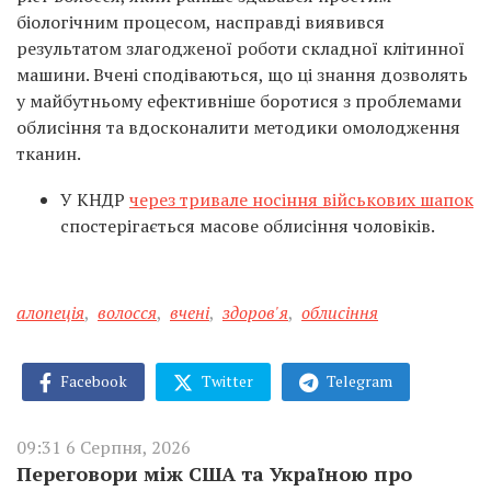
біологічним процесом, насправді виявився
результатом злагодженої роботи складної клітинної
машини. Вчені сподіваються, що ці знання дозволять
у майбутньому ефективніше боротися з проблемами
облисіння та вдосконалити методики омолодження
тканин.
У КНДР
через тривале носіння військових шапок
спостерігається масове облисіння чоловіків.
алопеція
,
волосся
,
вчені
,
здоров'я
,
облисіння
Facebook
Twitter
Telegram
09:31 6 Серпня, 2026
Переговори між США та Україною про