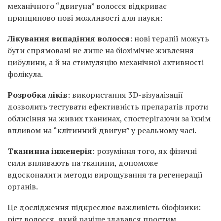
механічного “двигуна” волосся відкриває
принципово нові можливості для науки:
Лікування випадіння волосся:
нові терапії можуть
бути спрямовані не лише на біохімічне живлення
цибулини, а й на стимуляцію механічної активності
фолікула.
Розробка ліків
: використання 3D-візуалізації
дозволить тестувати ефективність препаратів проти
облисіння на живих тканинах, спостерігаючи за їхнім
впливом на “клітинний двигун” у реальному часі.
Тканинна інженерія
: розуміння того, як фізичні
сили впливають на тканини, допоможе
вдосконалити методи вирощування та регенерації
органів.
Це дослідження підкреслює важливість біофізики:
ріст волосся, який раніше здавався простим