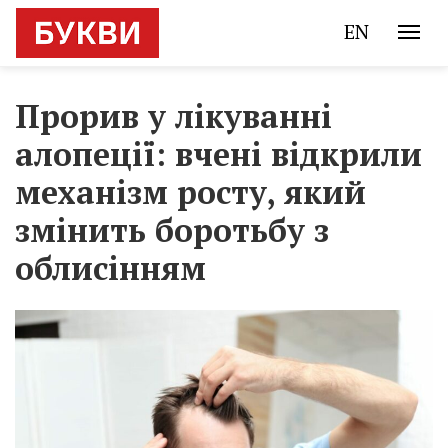
EN
Прорив у лікуванні
алопеції: вчені відкрили
механізм росту, який
змінить боротьбу з
облисінням