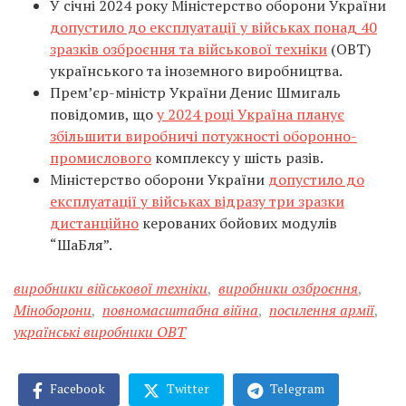
У січні 2024 року Міністерство оборони України
допустило до експлуатації у військах понад 40
зразків озброєння та військової техніки
(ОВТ)
українського та іноземного виробництва.
Прем’єр-міністр України Денис Шмигаль
повідомив, що
у 2024 році Україна планує
збільшити виробничі потужності оборонно-
промислового
комплексу у шість разів.
Міністерство оборони України
допустило до
експлуатації у військах відразу три зразки
дистанційно
керованих бойових модулів
“ШаБля”.
виробники військової техніки
,
виробники озброєння
,
Міноборони
,
повномасштабна війна
,
посилення армії
,
українські виробники ОВТ
Facebook
Twitter
Telegram