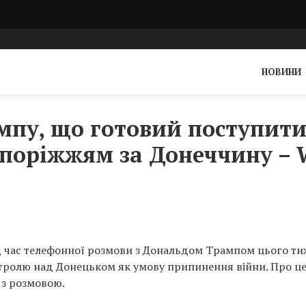
НОВИНИ
мпу, що готовий поступити
поріжжям за Донеччину –
д час телефонної розмови з Дональдом Трампом цього т
нтролю над Донецьком як умову припинення війни. Про ц
 з розмовою.