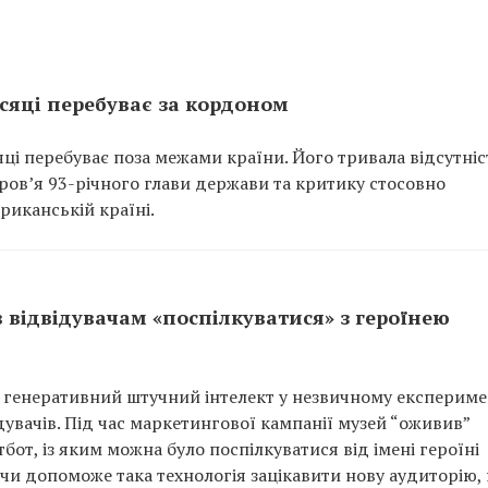
сяці перебуває за кордоном
ці перебуває поза межами країни. Його тривала відсутніс
ов’я 93-річного глави держави та критику стосовно
иканській країні.
відвідувачам «поспілкуватися» з героїнею
генеративний штучний інтелект у незвичному експеримен
увачів. Під час маркетингової кампанії музей “оживив”
тбот, із яким можна було поспілкуватися від імені героїні
 чи допоможе така технологія зацікавити нову аудиторію, 