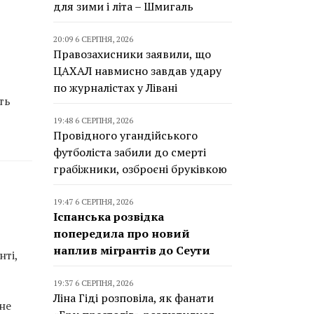
для зими і літа – Шмигаль
20:09 6 СЕРПНЯ, 2026
Правозахисники заявили, що
ЦАХАЛ навмисно завдав удару
по журналістах у Лівані
ть
19:48 6 СЕРПНЯ, 2026
Провідного угандійського
футболіста забили до смерті
грабіжники, озброєні бруківкою
19:47 6 СЕРПНЯ, 2026
Іспанська розвідка
попередила про новий
наплив мігрантів до Сеути
ті,
19:37 6 СЕРПНЯ, 2026
Ліна Гіді розповіла, як фанати
не