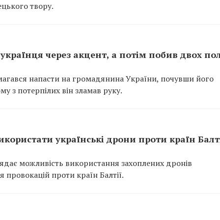
цького твору.
українця через акцент, а потім побив двох по
амагався напасти на громадянина України, почувши його
му з потерпілих він зламав руку.
икористати українські дрони проти країн Балт
глядає можливість використання захоплених дронів
 провокацій проти країн Балтії.