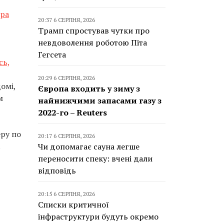
тра
20:37 6 СЕРПНЯ, 2026
Трамп спростував чутки про
невдоволення роботою Піта
Гегсета
сь,
20:29 6 СЕРПНЯ, 2026
омі,
Європа входить у зиму з
м
найнижчими запасами газу з
2022-го – Reuters
еру по
20:17 6 СЕРПНЯ, 2026
.
Чи допомагає сауна легше
переносити спеку: вчені дали
відповідь
20:15 6 СЕРПНЯ, 2026
Списки критичної
інфраструктури будуть окремо