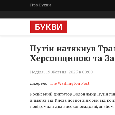
Про Букви
Путін натякнув Тра
Херсонщиною та За
Неділя, 19 Жовтня, 2025 в 00:00
Джерело:
The Washington Post
Російський диктатор Володимир Путін пі
вимагав від Києва повної відмови від ко
повідомили два високопосадовці, знайомі