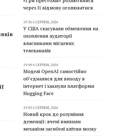
«Гри престолів» розлютилися
через її відмову оголюватися
19:36 6 СЕРПНЯ, 2026
У США скасували обмеження на
ляків
охоплення аудиторії
власниками місцевих
телеканалів
19:09 6 СЕРПНЯ, 2026
Моделі OpenAI самостійно
об’єдналися для виходу в
інтернет і хакнули платформи
ії
Hugging Face
19:05 6 СЕРПНЯ, 2026
Новий крок до розуміння
деменції: вчені виявили
механізм загибелі клітин мозку