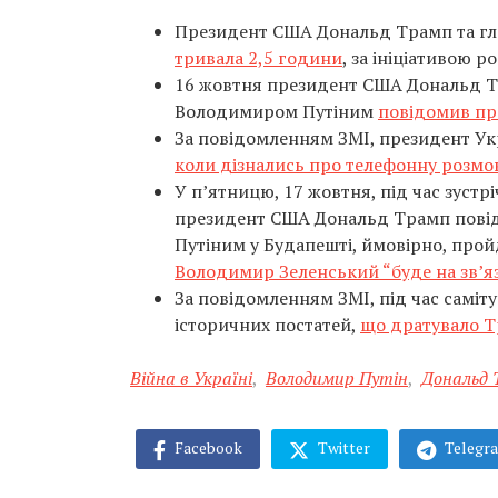
Президент США Дональд Трамп та г
тривала 2,5 години
, за ініціативою р
16 жовтня президент США Дональд Т
Володимиром Путіним
повідомив пр
За повідомленням ЗМІ, президент У
коли дізнались про телефонну розмов
У пʼятницю, 17 жовтня, під час зустр
президент США Дональд Трамп повід
Путіним у Будапешті, ймовірно, про
Володимир Зеленський “буде на зв’яз
За повідомленням ЗМІ, під час саміт
історичних постатей,
що дратувало 
Війна в Україні
,
Володимир Путін
,
Дональд 
Facebook
Twitter
Telegr