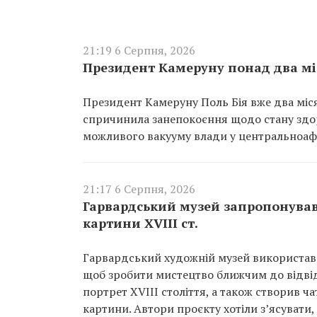
21:19 6 Серпня, 2026
Президент Камеруну понад два мі
Президент Камеруну Поль Бія вже два міся
спричинила занепокоєння щодо стану здор
можливого вакууму влади у центральноафр
21:17 6 Серпня, 2026
Гарвардський музей запропонував 
картини XVIII ст.
Гарвардський художній музей використав 
щоб зробити мистецтво ближчим до відвід
портрет XVIII століття, а також створив ча
картини. Автори проєкту хотіли з’ясувати,