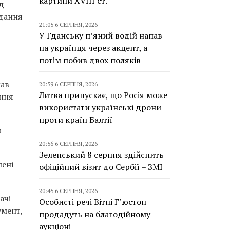
картини XVIII ст.
ід
адання
21:05 6 СЕРПНЯ, 2026
У Гданську п’яний водій напав
на українця через акцент, а
потім побив двох поляків
мав
20:59 6 СЕРПНЯ, 2026
Литва припускає, що Росія може
ення
використати українські дрони
проти країн Балтії
а
20:56 6 СЕРПНЯ, 2026
Зеленський 8 серпня здійснить
лені
офіційний візит до Сербії – ЗМІ
20:45 6 СЕРПНЯ, 2026
ачі
Особисті речі Вітні Г’юстон
умент,
продадуть на благодійному
аукціоні