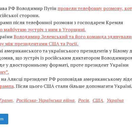
лава РФ Володимир Путін
провели телефонну розмову, ко
осійської сторони.
рамп після телефонної розмови з господарем Кремля
о майбутню зустріч з ним в Угорщині.
країни
Володимир Зеленський та його команда здивували
у між президентами США та Росії.
ічі американського та українського президентів у Білому д
омив, що зустріч із російським диктатором Володимиро
йде у двосторонньому форматі, проте президент України
ку”.
у на Алясці президент РФ розповідав американському лід
Трампа
. Після цього США стали більше допомагати Україні
Трамп
,
Російсько-Українська війна
,
Росія
,
США
,
Україна
am