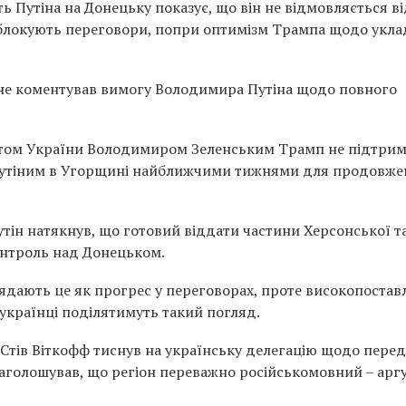
ть Путіна на Донецьку показує, що він не відмовляється в
с блокують переговори, попри оптимізм Трампа щодо укл
не коментував вимогу Володимира Путіна щодо повного
дентом України Володимиром Зеленським Трамп не підтри
з Путіним в Угорщині найближчими тижнями для продовж
утін натякнув, що готовий віддати частини Херсонської т
онтроль над Донецьком.
ядають це як прогрес у переговорах, проте високопостав
українці поділятимуть такий погляд.
Стів Віткофф тиснув на українську делегацію щодо перед
 наголошував, що регіон переважно російськомовний – арг