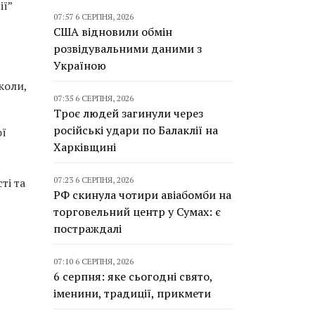
ії”
07:57 6 СЕРПНЯ, 2026
США відновили обмін
розвідувальними даними з
Україною
коли,
07:35 6 СЕРПНЯ, 2026
Троє людей загинули через
російські удари по Балаклії на
ої
Харківщині
07:23 6 СЕРПНЯ, 2026
ті та
РФ скинула чотири авіабомби на
торговельний центр у Сумах: є
постраждалі
07:10 6 СЕРПНЯ, 2026
6 серпня: яке сьогодні свято,
іменини, традиції, прикмети