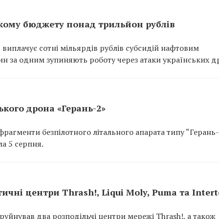
кому бюджету понад трильйон рублів
 виплачує сотні мільярдів рублів субсидій нафтовим
ин за одним зупиняють роботу через атаки українських др
кого дрона «Герань-2»
рагменти безпілотного літального апарата типу “Герань-
а 5 серпня.
ичні центри Thrash!, Liqui Moly, Puma та Inter
руйнував два розподільчі центри мережі Thrash!, а також