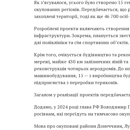
Як з’ясувалося, усього було створено 15 г
окупованих регіонів. Передбачається, що р
захоплені території, тоді як ще 46 700 осіб
Розроблені проекти включають створення т
інфраструктури. Зокрема, планується звест
дві поліклініки та сім спортивних об’єктів.
Крім того, очікується будівництво та рек
мережі, майже 430 км залізничних ліній та
реконструкція чотирьох аеродромів. До но
машинобудування, 15 — з виробництва буді
підприємства з переробки териконів.
Загалом у реалізації проектів передбачаєть
Додамо, у 2024 році глава РФ Володимир 
росіянам, які переїдуть на тимчасово окуп
Мова про окуповані райони Донеччини, Л