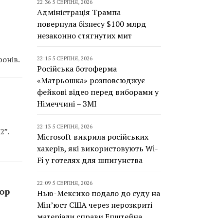
22:36 5 СЕРПНЯ, 2026
Адміністрація Трампа
повернула бізнесу $100 млрд
незаконно стягнутих мит
онів.
22:15 5 СЕРПНЯ, 2026
Російська ботоферма
«Матрьошка» розповсюджує
фейкові відео перед виборами у
Німеччині – ЗМІ
22:13 5 СЕРПНЯ, 2026
2”.
Microsoft викрила російських
хакерів, які використовують Wi-
Fi у готелях для шпигунства
22:09 5 СЕРПНЯ, 2026
top
Нью-Мексико подало до суду на
Мін’юст США через нерозкриті
матеріали справи Епштейна