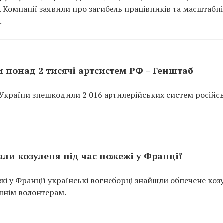
p. Компанії заявили про загибель працівників та масштабні
.
 понад 2 тисячі артсистем РФ – Генштаб
України знешкодили 2 016 артилерійських систем російс
ли козуленя під час пожежі у Франції
ежі у Франції українські вогнеборці знайшли обпечене коз
шнім волонтерам.