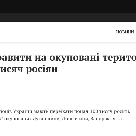
НОВИНИ
равити на окуповані терито
исяч росіян
іонів України мають переїхати понад 100 тисяч росіян.
ку” окупованих Луганщини, Донеччини, Запоріжжя та