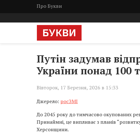
Про Букви
Путін задумав відп
України понад 100 т
Вівторок, 17 Березня, 2026 в 15:33
Джерело:
росЗМІ
До 2045 року до тимчасово окупованих рег
Принаймні, це випливає з планів “розвит
Херсонщини.