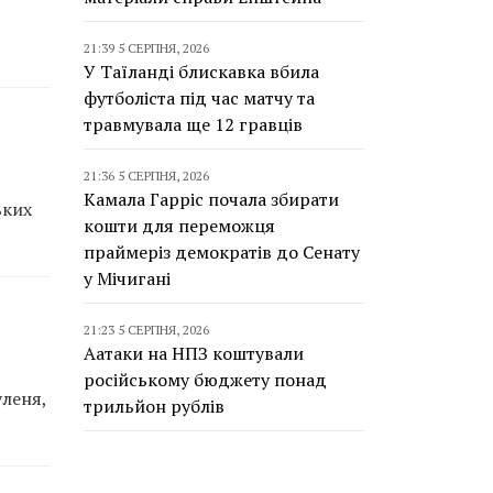
21:39 5 СЕРПНЯ, 2026
У Таїланді блискавка вбила
футболіста під час матчу та
травмувала ще 12 гравців
21:36 5 СЕРПНЯ, 2026
Камала Гарріс почала збирати
ьких
кошти для переможця
праймеріз демократів до Сенату
у Мічигані
21:23 5 СЕРПНЯ, 2026
Аатаки на НПЗ коштували
російському бюджету понад
уленя,
трильйон рублів