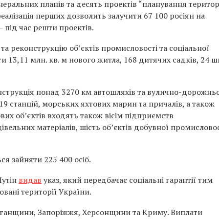
енеральних планів та десять проектів “планування територ
еалізація перших дозволить залучити 67 100 росіян на
 – під час решти проектів.
а реконструкцію об’єктів промисловості та соціальної
и 13,11 млн. кв. м нового житла, 168 дитячих садків, 24 ш
онструкція понад 3270 км автошляхів та вулично-дорожнь
 19 станцій, морських яхтових марин та причалів, а також
вих об’єктів входять також вісім підприємств
вельних матеріалів, шість об’єктів добувної промисловос
ся зайняти 225 400 осіб.
Путін
видав
указ, який передбачає соціальні гарантії тим
овані території України.
уганщини, Запоріжжя, Херсонщини та Криму. Виплати