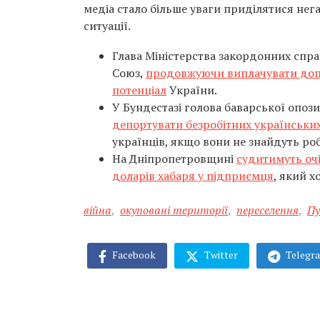
медіа стало більше уваги приділятися не
ситуації.
Глава Міністерства закордонних спр
Союз,
продовжуючи виплачувати допо
потенціал
України.
У Бундестазі голова баварської опоз
депортувати безробітних українськи
українців, якщо вони не знайдуть роб
На Дніпропетровщині
судитимуть очі
доларів хабаря у підприємця
, який 
війна
,
окуповані території
,
переселення
,
Пу
Facebook
Twitter
Telegr