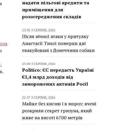
надати пільгові кредити та
я
приміщення для
розосередження складів
23:36 5 СЕРПНЯ, 2026
Після нічної атаки у притулку
Анастасії Тихої померки дві
иком
евакуйовані з Донеччини собаки
и
.
23:08 5 СЕРПНЯ, 2026
Politico: ЄС передасть Україні
в.
€1,4 млрд доходів від
заморожених активів Росії
22:57 5 СЕРПНЯ, 2026
Майже без кисню і в мороз: вчені
розкрили секрет гризуна, який
живе на висоті 6700 метрів