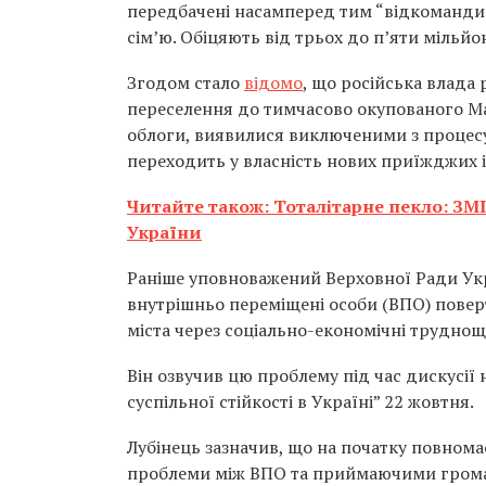
передбачені насамперед тим “відкомандир
сім’ю. Обіцяють від трьох до п’яти мільйон
Згодом стало
відомо
, що російська влада 
переселення до тимчасово окупованого Мар
облоги, виявилися виключеними з процесу 
переходить у власність нових приїжджих із
Читайте також: Тоталітарне пекло: ЗМ
України
Раніше уповноважений Верховної Ради Ук
внутрішньо переміщені особи (ВПО) повер
міста через соціально-економічні труднощ
Він озвучив цю проблему під час дискусії
суспільної стійкості в Україні” 22 жовтня.
Лубінець зазначив, що на початку повнома
проблеми між ВПО та приймаючими громад