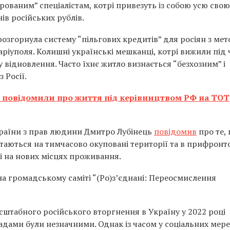
ованим” спеціалістам, котрі привезуть із собою усю свою
ів російських рублів.
розгорнула систему “пільгових кредитів” для росіян з ме
іуполя. Колишні українські мешканці, котрі вижили під 
відновлення. Часто їхнє житло визнається “безхозним” і
 Росії.
І повідомили про життя під керівництвом РФ на ТОТ
раїни з прав людини Дмитро Лубінець
повідомив
про те,
таються на тимчасово окуповані території та в прифронт
і на нових місцях проживання.
 на громадському саміті “(Ро)зʼєднані: Переосмислення
сштабного російського вторгнення в Україну у 2022 році
ами були незначними. Однак із часом у соціальних мере