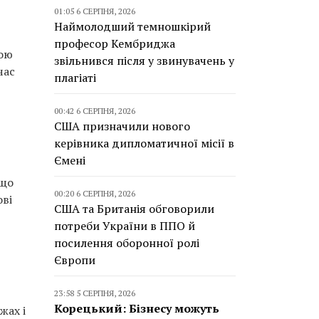
01:05 6 СЕРПНЯ, 2026
Наймолодший темношкірий
професор Кембриджа
тою
звільнився після у звинувачень у
час
плагіаті
00:42 6 СЕРПНЯ, 2026
США призначили нового
керівника дипломатичної місії в
Ємені
 що
00:20 6 СЕРПНЯ, 2026
ові
США та Британія обговорили
потреби України в ППО й
посилення оборонної ролі
Європи
23:58 5 СЕРПНЯ, 2026
Корецький: Бізнесу можуть
жах і