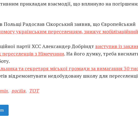
гативним прикладам взаємодії, що вплинуло на погіршенн
ав Польщі Радослав Сікорський заявив, що Європейський
могу українським переселенцям, знижує мобілізаційний
иційної партії ХСС Александер Добріндт
виступив із закл
х переселенців з Німеччини
. На його думку, треба висилат
оту.
льника та секретаря міської громади за вимагання 30 тис
хотів відремонтувати недобудовану школу для переселенці
тін
,
російя
,
ТОТ
am