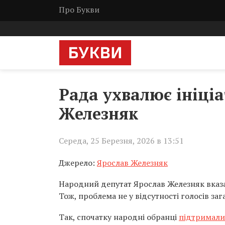
Про Букви
Рада ухвалює ініціа
Железняк
Середа, 25 Березня, 2026 в 13:51
Джерело:
Ярослав Железняк
Народний депутат Ярослав Железняк вказав
Тож, проблема не у відсутності голосів заг
Так, спочатку народні обранці
підтримали