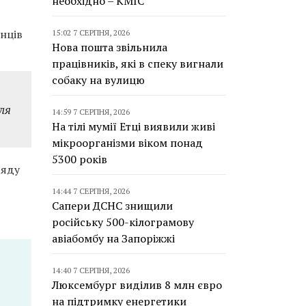
необхідно – КМІС
нців
15:02 7 СЕРПНЯ, 2026
Нова пошта звільнила
працівників, які в спеку вигнали
собаку на вулицю
ля
14:59 7 СЕРПНЯ, 2026
На тілі мумії Етці виявили живі
мікроорганізми віком понад
5300 років
ряду
14:44 7 СЕРПНЯ, 2026
Сапери ДСНС знищили
російську 500-кілограмову
авіабомбу на Запоріжжі
14:40 7 СЕРПНЯ, 2026
Люксембург виділив 8 млн євро
на підтримку енергетики