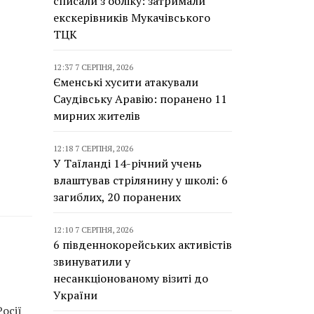
списали з обліку: затримали
екскерівників Мукачівського
ТЦК
12:37 7 СЕРПНЯ, 2026
Єменські хусити атакували
Саудівську Аравію: поранено 11
мирних жителів
12:18 7 СЕРПНЯ, 2026
У Таїланді 14-річний учень
влаштував стрілянину у школі: 6
загиблих, 20 поранених
12:10 7 СЕРПНЯ, 2026
6 південнокорейських активістів
звинуватили у
несанкціонованому візиті до
України
осії