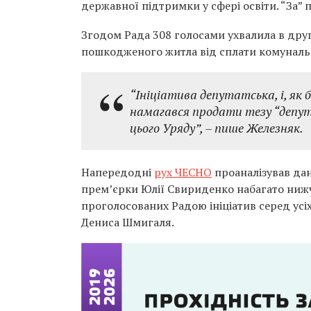
державної підтримки у сфері освіти. “За”
Згодом Рада 308 голосами ухвалила в дру
пошкодженого житла від сплати комунальни
“Ініціатива депутатська, і, як 
намагався продати тезу “депут
цього Уряду”, – пише Железняк.
Напередодні
рух ЧЕСНО
проаналізував дан
прем’єрки Юлії Свириденко набагато нижчи
проголосованих Радою ініціатив серед усі
Дениса Шмигаля.