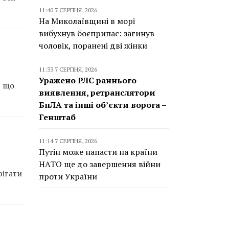
11:40 7 СЕРПНЯ, 2026
На Миколаївщині в морі
вибухнув боєприпас: загинув
чоловік, поранені дві жінки
11:33 7 СЕРПНЯ, 2026
Уражено РЛС раннього
, що
виявлення, ретранслятори
БпЛА та інші об’єкти ворога –
Генштаб
11:14 7 СЕРПНЯ, 2026
Путін може напасти на країни
НАТО ще до завершення війни
рігати
проти України