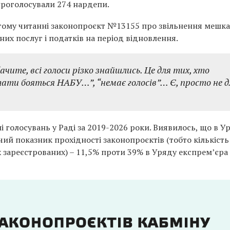
 проголосували 274 нардепи.
гому читанні законопроєкт №13155 про звільнення мешка
х послуг і податків на період відновлення.
бачите, всі голоси різко знайшлись. Це для тих, хто
ати бояться НАБУ…”, “немає голосів”… Є, просто не д
і голосувань у Раді за 2019-2026 роки. Виявилось, що в У
й показник прохідності законопроєктів (тобто кількість
х зареєстрованих) – 11,5% проти 39% в Уряду експрем’єра