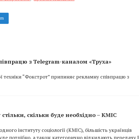
am
півпрацю з Telegram-каналом «Труха»
ої техніки “Фокстрот” припиняє рекламну співпрацю з
 стільки, скільки буде необхідно – КМІС
ного інституту соціології (КМІС), більшість українців
 буде потрібно, а також категорично відкидають передачу Р