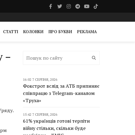
СТАТТІ
КОЛОНКИ
ПРО БУКВИ
РЕКЛАМА
у –
16:02 7 СЕРПНЯ, 2026
Фокстрот вслід за АТБ припиняє
співпрацю з Telegram-каналом
«Труха»
Уряду.
15:42 7 СЕРПНЯ, 2026
61% українців готові терпіти
війну стільки, скільки буде
орм