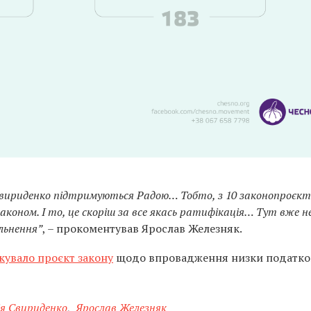
 Свириденко підтримуються Радою… Тобто, з 10 законопроєкті
коном. І то, це скоріш за все якась ратифікація… Тут вже н
льнення”
, – прокоментував Ярослав Железняк.
кувало проєкт закону
щодо впровадження низки податко
я Свириденко
,
Ярослав Железняк