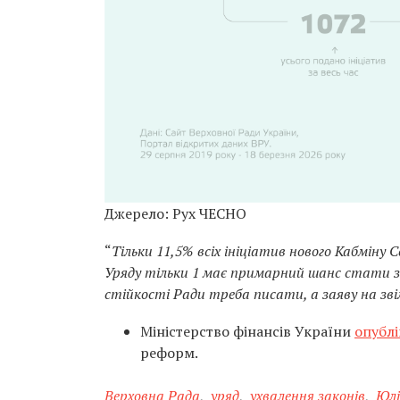
Джерело: Рух ЧЕСНО
“
Тільки 11,5% всіх ініціатив нового Кабміну
Уряду тільки 1 має примарний шанс стати за
стійкості Ради треба писати, а заяву на зві
Міністерство фінансів України
опублі
реформ.
Верховна Рада
,
уряд
,
ухвалення законів
,
Юлі