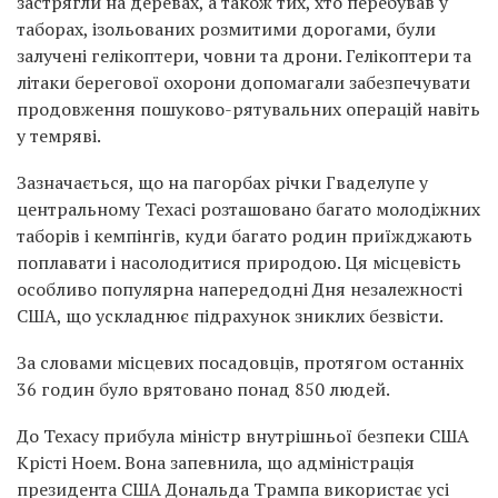
застрягли на деревах, а також тих, хто перебував у
таборах, ізольованих розмитими дорогами, були
залучені гелікоптери, човни та дрони. Гелікоптери та
літаки берегової охорони допомагали забезпечувати
продовження пошуково-рятувальних операцій навіть
у темряві.
Зазначається, що на пагорбах річки Гваделупе у
центральному Техасі розташовано багато молодіжних
таборів і кемпінгів, куди багато родин приїжджають
поплавати і насолодитися природою. Ця місцевість
особливо популярна напередодні Дня незалежності
США, що ускладнює підрахунок зниклих безвісти.
За словами місцевих посадовців, протягом останніх
36 годин було врятовано понад 850 людей.
До Техасу прибула міністр внутрішньої безпеки США
Крісті Ноем. Вона запевнила, що адміністрація
президента США Дональда Трампа використає усі