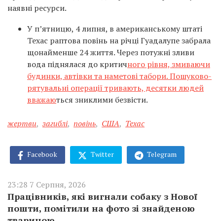
наявні ресурси.
У п’ятницю, 4 липня, в американському штаті
Техас раптова повінь на річці Гуадалупе забрала
щонайменше 24 життя. Через потужні зливи
вода піднялася до критич
ного рівня, змиваючи
будинки, автівки та наметові табори. Пошуково-
рятувальні операції тривають, десятки людей
вважаю
ться зниклими безвісти.
жертви
,
загиблі
,
повінь
,
США
,
Техас
Facebook
Twitter
Telegram
23:28 7 Серпня, 2026
Працівників, які вигнали собаку з Нової
пошти, помітили на фото зі знайденою
твариною