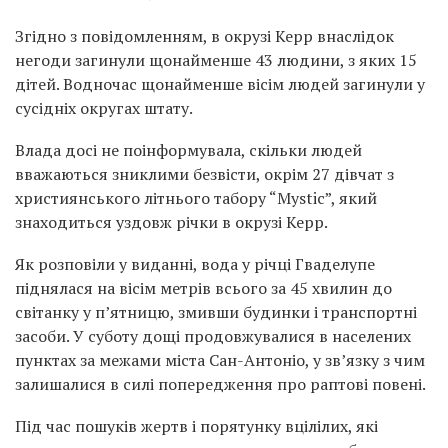
Згідно з повідомленням, в окрузі Керр внаслідок
негоди загинули щонайменше 43 людини, з яких 15
дітей. Водночас щонайменше вісім людей загинули у
сусідніх округах штату.
Влада досі не поінформувала, скільки людей
вважаються зниклими безвісти, окрім 27 дівчат з
християнського літнього табору “Mystic”, який
знаходиться уздовж річки в окрузі Керр.
Як розповіли у виданні, вода у річці Гваделупе
піднялася на вісім метрів всього за 45 хвилин до
світанку у п’ятницю, змивши будинки і транспортні
засоби. У суботу дощі продовжувалися в населених
пунктах за межами міста Сан-Антоніо, у зв’язку з чим
залишалися в силі попередження про раптові повені.
Під час пошуків жертв і порятунку вцілілих, які