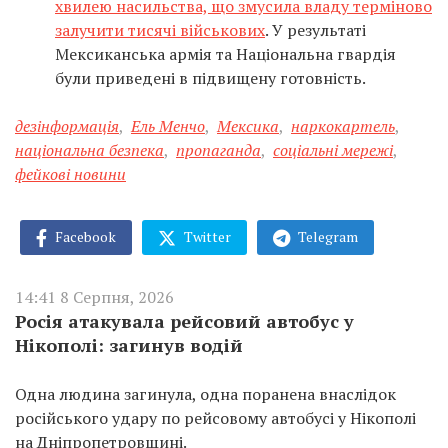
хвилею насильства, що змусила владу терміново
залучити тисячі військових
. У результаті
Мексиканська армія та Національна гвардія
були приведені в підвищену готовність.
дезінформація
,
Ель Менчо
,
Мексика
,
наркокартель
,
національна безпека
,
пропаганда
,
соціальні мережі
,
фейкові новини
Facebook
Twitter
Telegram
14:41 8 Серпня, 2026
Росія атакувала рейсовий автобус у
Нікополі: загинув водій
Одна людина загинула, одна поранена внаслідок
російського удару по рейсовому автобусі у Нікополі
на Дніпропетровщині.