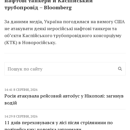
нафтові танкери й Каспійський
трубопровід – Bloomberg
За даними медіа, Україна погодилася на вимогу США
не атакувати деякі неросійські нафтові танкери та
об’єкти Каспійського трубопровідного консорціуму
(КТК) в Новоросійську.
14:41 8 СЕРПНЯ, 2026
Росія атакувала рейсовий автобус у Нікополі: загинув
водій
14:29 8 СЕРПНЯ, 2026
11 днів переховувався у лісі після стрілянини по
поліцейських: чоловіка затримали