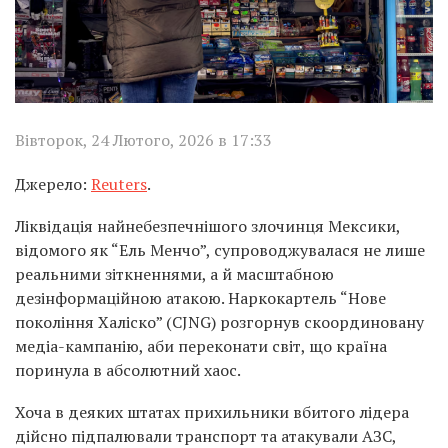
Вівторок, 24 Лютого, 2026 в 17:33
Джерело:
Reuters
.
Ліквідація найнебезпечнішого злочинця Мексики,
відомого як “Ель Менчо”, супроводжувалася не лише
реальними зіткненнями, а й масштабною
дезінформаційною атакою. Наркокартель “Нове
покоління Халіско” (CJNG) розгорнув скоординовану
медіа-кампанію, аби переконати світ, що країна
поринула в абсолютний хаос.
Хоча в деяких штатах прихильники вбитого лідера
дійсно підпалювали транспорт та атакували АЗС,