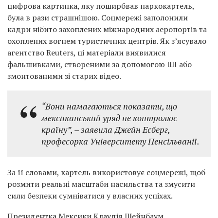
цифрова картинка, яку поширбвав наркокартель,
була в рази страшнішою. Соцмережі заполонили
кадри нібито захоплених міжнародних аеропортів та
охоплених вогнем туристичних центрів. Як з’ясувало
агентство Reuters, ці матеріали виявилися
фальшивками, створеними за допомогою ШІ або
змонтованими зі старих відео.
“Вони намагаються показати, що
мексиканський уряд не контролює
країну”,
– заявила Джейн Есберг,
професорка Університету Пенсільванії.
За її словами, картель використовує соцмережі, щоб
розмити реальні масштаби насильства та змусити
сили безпеки сумніватися у власних успіхах.
Президентка Мексики Клаудія Шейнбаум