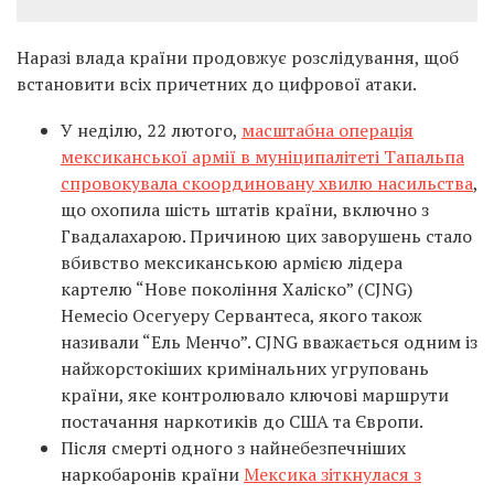
Наразі влада країни продовжує розслідування, щоб
встановити всіх причетних до цифрової атаки.
У неділю, 22 лютого,
масштабна операція
мексиканської армії в муніципалітеті Тапальпа
спровокувала скоординовану хвилю насильства
,
що охопила шість штатів країни, включно з
Гвадалахарою. Причиною цих заворушень стало
вбивство мексиканською армією лідера
картелю “Нове покоління Халіско” (CJNG)
Немесіо Осегуеру Сервантеса, якого також
називали “Ель Менчо”. CJNG вважається одним із
найжорстокіших кримінальних угруповань
країни, яке контролювало ключові маршрути
постачання наркотиків до США та Європи.
Після смерті одного з найнебезпечніших
наркобаронів країни
Мексика зіткнулася з