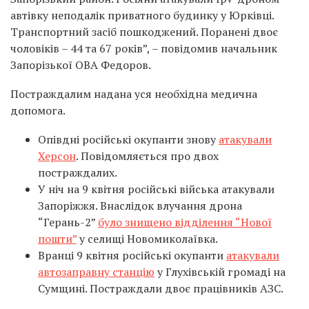
автівку неподалік приватного будинку у Юрківці.
Транспортний засіб пошкоджений. Поранені двоє
чоловіків – 44 та 67 років”, – повідомив начальник
Запорізької ОВА Федоров.
Постраждалим надана уся необхідна медична
допомога.
Опівдні російські окупанти знову
атакували
Херсон
. Повідомляється про двох
постраждалих.
У ніч на 9 квітня російські війська атакували
Запоріжжя. Внаслідок влучання дрона
“Герань-2”
було знищено відділення “Нової
пошти”
у селищі Новомиколаївка.
Вранці 9 квітня російські окупанти
атакували
автозаправну станцію
у Глухівській громаді на
Сумщині. Постраждали двоє працівників АЗС.