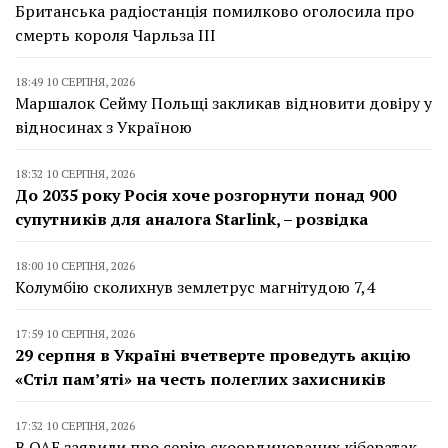
Британська радіостанція помилково оголосила про
смерть короля Чарльза III
18:49 10 СЕРПНЯ, 2026
Маршалок Сейму Польщі закликав відновити довіру у
відносинах з Україною
18:32 10 СЕРПНЯ, 2026
До 2035 року Росія хоче розгорнути понад 900
супутників для аналога Starlink, – розвідка
18:00 10 СЕРПНЯ, 2026
Колумбію сколихнув землетрус магнітудою 7,4
17:59 10 СЕРПНЯ, 2026
29 серпня в Україні вчетверте проведуть акцію
«Стіл пам’яті» на честь полеглих захисників
17:32 10 СЕРПНЯ, 2026
В ОАЕ заявили про серію скоординованих кібератак