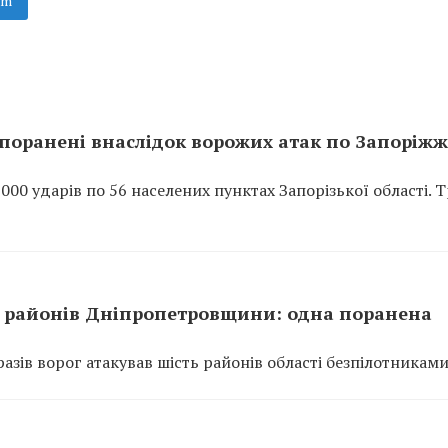
am
поранені внаслідок ворожих атак по Запоріж
0 ударів по 56 населених пунктах Запорізької області. 
ть районів Дніпропетровщини: одна поранена
азів ворог атакував шість районів області безпілотниками