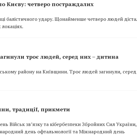
 по Києву: четверо постраждалих
лиці балістичного удару. Щонайменше четверо людей діста
 локаціях.
агинули троє людей, серед них – дитина
рському району на Київщини. Троє людей загинули, серед
нини, традиції, прикмети
ень Військ зв’язку та кібербезпеки Збройних Сил України, 
Міжнародний день офтальмології та Міжнародний день