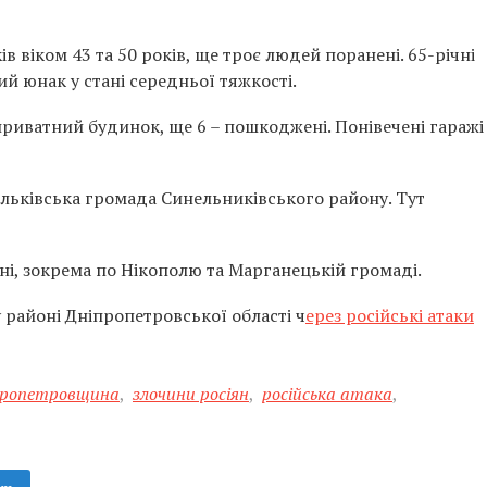
ів віком 43 та 50 років, ще троє людей поранені. 65-річні
ний юнак у стані середньої тяжкості.
риватний будинок, ще 6 – пошкоджені. Понівечені гаражі
ильківська громада Синельниківського району. Тут
і, зокрема по Нікополю та Марганецькій громаді.
районі Дніпропетровської області ч
ерез російські атаки
пропетровщина
,
злочини росіян
,
російська атака
,