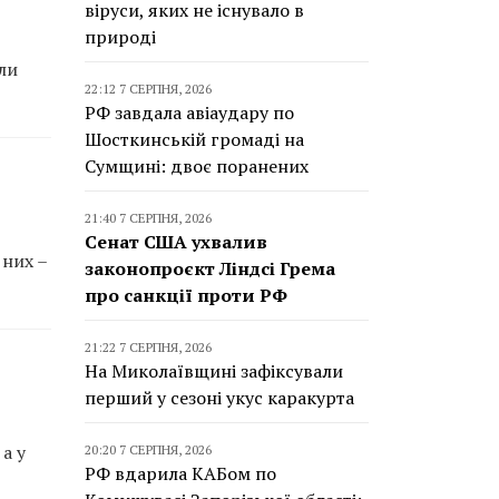
віруси, яких не існувало в
природі
ли
22:12 7 СЕРПНЯ, 2026
РФ завдала авіаудару по
Шосткинській громаді на
Сумщині: двоє поранених
21:40 7 СЕРПНЯ, 2026
Сенат США ухвалив
 них –
законопроєкт Ліндсі Грема
про санкції проти РФ
21:22 7 СЕРПНЯ, 2026
На Миколаївщині зафіксували
перший у сезоні укус каракурта
а у
20:20 7 СЕРПНЯ, 2026
РФ вдарила КАБом по