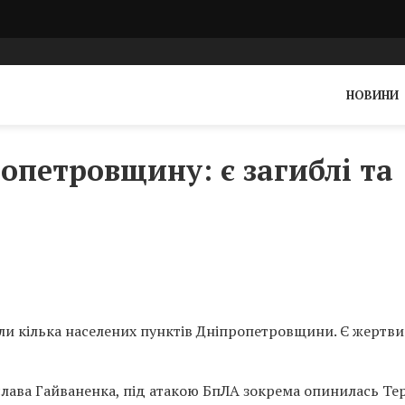
НОВИНИ
опетровщину: є загиблі та
али кілька населених пунктів Дніпропетровщини. Є жертви
ава Гайваненка, під атакою БпЛА зокрема опинилась Те