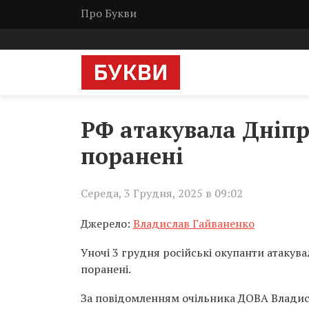
Про Букви
РФ атакувала Дніпр
поранені
Середа, 3 Грудня, 2025 в 09:02
Джерело:
Владислав Гайваненко
Уночі 3 грудня російські окупанти атакув
поранені.
За повідомленням очільника ДОВА Владисл