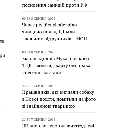
посилення санкцій проти РФ
00:38 8 СЕРПНЯ, 2026
Через російські обстріли
знищено понад 1,1 млн
шкільних підручників – МОН
жю
00:04 8 СЕРПНЯ, 2026
Три
Експосадовців Мукачівського
ТЦК взяли під варту без права
внесення застави
23:28 7 СЕРПНЯ, 2026
Працівників, які вигнали собаку
з Нової пошти, помітили на фото
.
зі знайденою твариною
22:50 7 СЕРПНЯ, 2026
ШІ вперше створив життєздатні