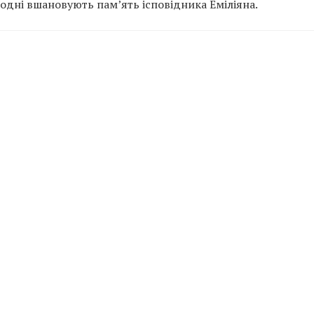
одні вшановують пам’ять ісповідника Еміліяна.