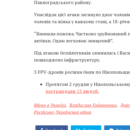
Павлоградського району.
Унаслідок цієї атаки загинуло двоє чоловік
чоловік та жінка у важкому стані, а 18-річ
“Виникла пожежа. Частково зруйнований п
автівки. Один легковик знищений”.
Під атакою безпілотників опинилась і Вас
пошкоджено інфраструктуру.
З FPV-дронів росіяни били по Нікопольщин
Протягом 2 грудня у Нікопольському 
постраждали 13 людей.
Війна в Україні
,
Владислав Гайваненко
,
Дні
Російсько-Українська війна