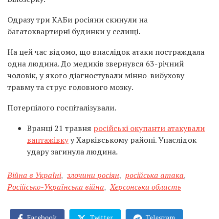
Одразу три КАБи росіяни скинули на
багатоквартирні будинки у селищі.
На цей час відомо, що внаслідок атаки постраждала
одна людина. До медиків звернувся 63-річний
чоловік, у якого діагностували мінно-вибухову
травму та струс головного мозку.
Потерпілого госпіталізували.
Вранці 21 травня
російські окупанти атакували
вантажівку
у Харківському районі. Унаслідок
удару загинула людина.
Війна в Україні
,
злочини росіян
,
російська атака
,
Російсько-Українська війна
,
Херсонська область
Facebook
Twitter
Telegram