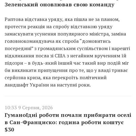
Зеленський оновлював свою команду
Раптова відставка уряду, яка пішла не за планом,
протести реакція на спробу відставкою уряду
замаскувати усунення популярного міністра, заміна
головнокомандувача як спроба “домовитись
посередині” з громадянським суспільством і нарешті
відкликання посла зі США з негайним врученням їй
підозри – в будь-який інший час такий вир подій міг
би викликати припущення про те, що у владі триває
серйозна криза, яка перекроїть політичний
ландшафт України на наступні роки.
10:33 9 Серпня, 2026
Гуманоїдні роботи почали прибирати оселі
в Сан-Франциско: година роботи коштує
$30