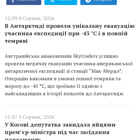
12:09 9 Серпня, 2026
В Антарктиді провели унікальну евакуацію
учасника експедиції при -43 °C і в повній
темряві
Австралійська авіакомпанія Skytraders успішно
провела медичну евакуацію учасника американської
антарктичної експедиції зі станції “Мак-Мердо”.
Операцію виконали в умовах повної темряви та
морозу до -43 °C, що зробило її однією з
найскладніших в історії польотів до Антарктиди.
11:37 9 Серпня, 2026
У Косові депутатка закидала яйцями
прем’єр-міністра під час засідання
парламенту