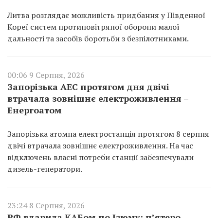
Литва розглядає можливість придбання у Південної
Кореї систем протиповітряної оборони малої
дальності та засобів боротьби з безпілотниками.
00:06 9 Серпня, 2026
Запорізька АЕС протягом дня двічі
втрачала зовнішнє електроживлення –
Енергоатом
Запорізька атомна електростанція протягом 8 серпня
двічі втрачала зовнішнє електроживлення. На час
відключень власні потреби станції забезпечували
дизель-генератори.
23:24 8 Серпня, 2026
РФ вдарила КАБом по Ізюму: п’ятеро