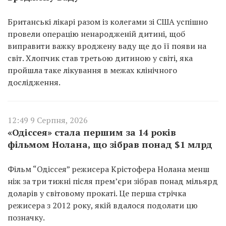
Британські лікарі разом із колегами зі США успішно
провели операцію ненародженій дитині, щоб
виправити важку вроджену ваду ще до її появи на
світ. Хлопчик став третьою дитиною у світі, яка
пройшла таке лікування в межах клінічного
дослідження.
12:49 9 Серпня, 2026
«Одіссея» стала першим за 14 років
фільмом Нолана, що зібрав понад $1 млрд
Фільм “Одіссея” режисера Крістофера Нолана менш
ніж за три тижні після прем’єри зібрав понад мільярд
доларів у світовому прокаті. Це перша стрічка
режисера з 2012 року, якій вдалося подолати цю
позначку.