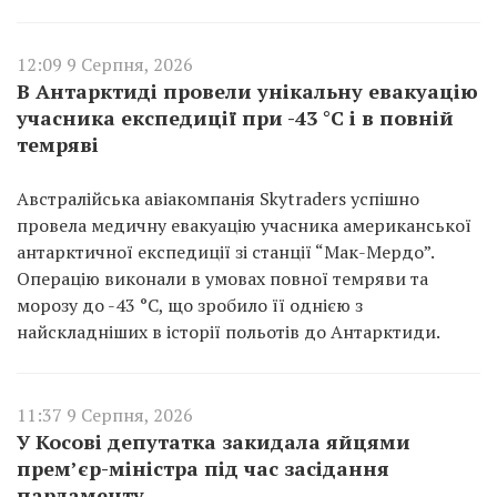
12:09 9 Серпня, 2026
В Антарктиді провели унікальну евакуацію
учасника експедиції при -43 °C і в повній
темряві
Австралійська авіакомпанія Skytraders успішно
провела медичну евакуацію учасника американської
антарктичної експедиції зі станції “Мак-Мердо”.
Операцію виконали в умовах повної темряви та
морозу до -43 °C, що зробило її однією з
найскладніших в історії польотів до Антарктиди.
11:37 9 Серпня, 2026
У Косові депутатка закидала яйцями
прем’єр-міністра під час засідання
парламенту