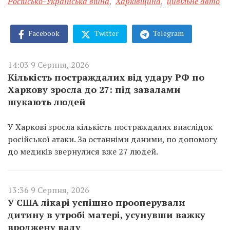
Російсько-Українська війна
,
Харківщина
,
цивільне авто
Facebook
Twitter
Telegram
14:03 9 Серпня, 2026
Кількість постраждалих від удару РФ по
Харкову зросла до 27: під завалами
шукають людей
У Харкові зросла кількість постраждалих внаслідок
російської атаки. За останніми даними, по допомогу
до медиків звернулися вже 27 людей.
13:36 9 Серпня, 2026
У США лікарі успішно прооперували
дитину в утробі матері, усунувши важку
вроджену ваду