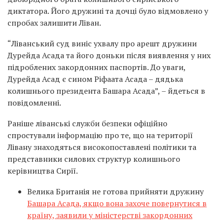
диктатора. Його дружині та дочці було відмовлено у
спробах залишити Ліван.
“Ліванський суд виніс ухвалу про арешт дружини
Дурейда Асада та його доньки після виявлення у них
підроблених закордонних паспортів. До уваги,
Дурейда Асад є сином Ріфаата Асада – дядька
колишнього президента Башара Асада”, – йдеться в
повідомленні.
Раніше ліванські служби безпеки офіційно
спростували інформацію про те, що на території
Лівану знаходяться високопоставлені політики та
представники силових структур колишнього
керівництва Сирії.
Велика Британія не готова прийняти дружину
Башара Асада, якщо вона захоче повернутися в
країну, заявили у міністерстві закордонних