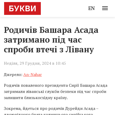
EN
Родичів Башара Асада
затримано під час
спроби втечі з Лівану
Неділя, 29 Грудня, 2024 в 10:45
Джерело:
An-Nahar
Родичів поваленого президента Сирії Башара Асада
затримали ліванські служби безпеки під час спроби
залишити близькосхідну країну.
Зокрема, йдеться про родичів Дурейди Асада –
двоюрідного брата колишнього сирійського