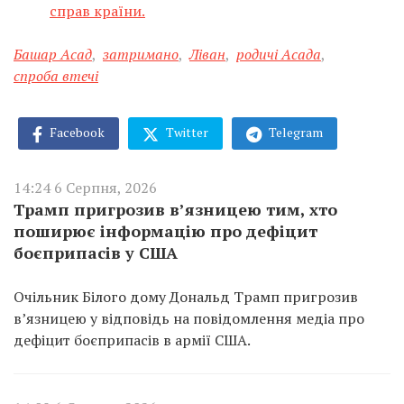
справ країни.
Башар Асад
,
затримано
,
Ліван
,
родичі Асада
,
спроба втечі
Facebook
Twitter
Telegram
14:24 6 Серпня, 2026
Трамп пригрозив в’язницею тим, хто
поширює інформацію про дефіцит
боєприпасів у США
Очільник Білого дому Дональд Трамп пригрозив
в’язницею у відповідь на повідомлення медіа про
дефіцит боєприпасів в армії США.