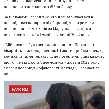
Оленівки” Анастасія Гондюл, дружина двічі
пораненого полоненого бійця Азову.
За її словами, серед тих, хто досі залишається в
полоні, – важкопоранені оборонці, які отримали
поранення під час боїв за Маріуполь, а згодом
пережили теракт в Оленівці у липні 2022 року.
“Мій чоловік був госпіталізований до Донецької
лікарні як важкопоранений. Ці люди пройшли пекло,
але навіть після теракту їх не повернули. Нам кажуть,
що їх “не віддають”, але чомусь у жовтні 2022 року
змогли повернути офіцерський склад”, – зазначила
вона.