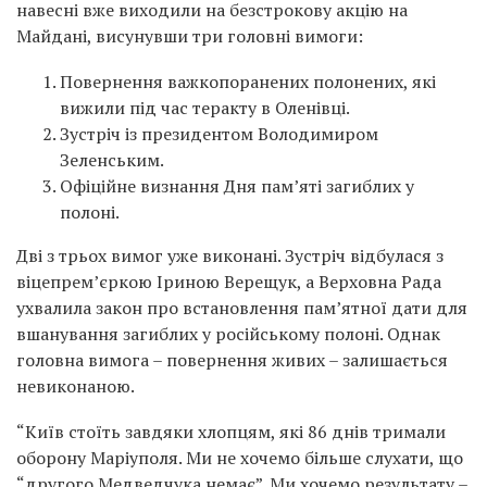
навесні вже виходили на безстрокову акцію на
Майдані, висунувши три головні вимоги:
Повернення важкопоранених полонених, які
вижили під час теракту в Оленівці.
Зустріч із президентом Володимиром
Зеленським.
Офіційне визнання Дня пам’яті загиблих у
полоні.
Дві з трьох вимог уже виконані. Зустріч відбулася з
віцепрем’єркою Іриною Верещук, а Верховна Рада
ухвалила закон про встановлення пам’ятної дати для
вшанування загиблих у російському полоні. Однак
головна вимога – повернення живих – залишається
невиконаною.
“Київ стоїть завдяки хлопцям, які 86 днів тримали
оборону Маріуполя. Ми не хочемо більше слухати, що
“другого Медведчука немає”. Ми хочемо результату –