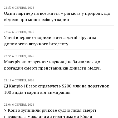
22:57 6 СЕРПНЯ, 2026
Один партнер на все життя – рідкість у природі: що
відомо про моногамію у тварин
22:37 6 СЕРПНЯ, 2026
Учені вперше створили життєздатні віруси за
допомогою штучного інтелекту
22:36 6 СЕРПНЯ, 2026
Малярія чи отруєння: науковці наблизилися до
розгадки смерті представників династії Медічі
22:11 6 СЕРПНЯ, 2026
Ді Капріо і Безос спрямують $200 млн на порятунок
100 видів тварин від вимирання
22:04 6 СЕРПНЯ, 2026
У Конго зупинили річкове судно після смерті
пасажира з можливими симптомами Еболи