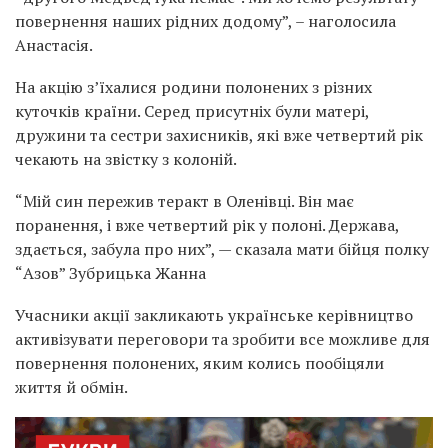
повернення наших рідних додому”, – наголосила
Анастасія.
На акцію з’їхалися родини полонених з різних
куточків країни. Серед присутніх були матері,
дружини та сестри захисників, які вже четвертий рік
чекають на звістку з колоній.
“Мій син пережив теракт в Оленівці. Він має
поранення, і вже четвертий рік у полоні. Держава,
здається, забула про них”, — сказала мати бійця полку
“Азов” Зубрицька Жанна
Учасники акції закликають українське керівництво
активізувати переговори та зробити все можливе для
повернення полонених, яким колись пообіцяли
життя й обмін.