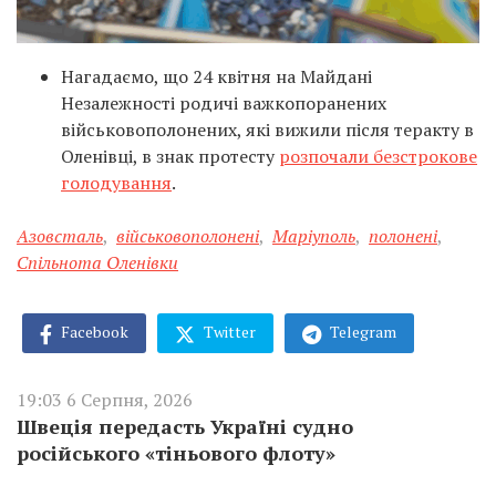
Нагадаємо, що
24 квітня на Майдані
Незалежності родичі важкопоранених
військовополонених, які вижили після теракту в
Оленівці, в знак протесту
розпочали безстрокове
голодування
.
Азовсталь
,
військовополонені
,
Маріуполь
,
полонені
,
Спільнота Оленівки
Facebook
Twitter
Telegram
19:03 6 Серпня, 2026
Швеція передасть Україні судно
російського «тіньового флоту»