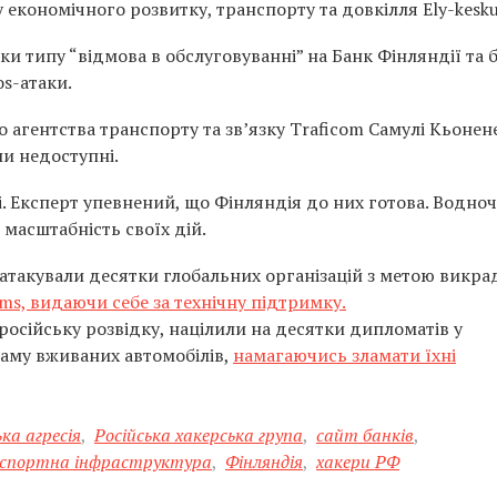
 економічного розвитку, транспорту та довкілля Ely-kesku
аки типу “відмова в обслуговуванні” на Банк Фінляндії та 
os-атаки.
о агентства транспорту та зв’язку Traficom Самулі Кьонен
ли недоступні.
. Експерт упевнений, що Фінляндія до них готова. Водноч
масштабність своїх дій.
 атакували десятки глобальних організацій з метою викр
ams, видаючи себе за технічну підтримку.
російську розвідку, націлили на десятки дипломатів у
ламу вживаних автомобілів,
намагаючись зламати їхні
ька агресія
,
Російська хакерська група
,
сайт банків
,
спортна інфраструктура
,
Фінляндія
,
хакери РФ