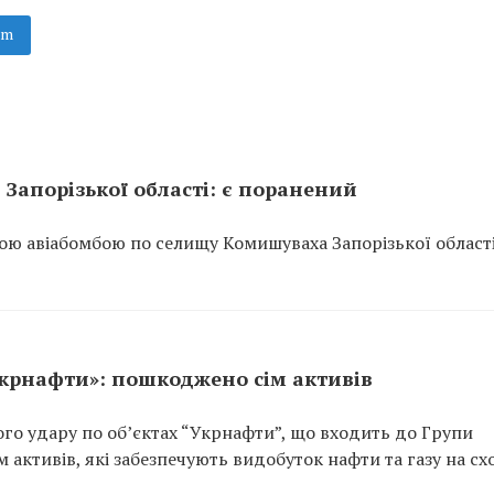
am
Запорізької області: є поранений
ою авіабомбою по селищу Комишуваха Запорізької області
Укрнафти»: пошкоджено сім активів
ого удару по об’єктах “Укрнафти”, що входить до Групи
 активів, які забезпечують видобуток нафти та газу на сх