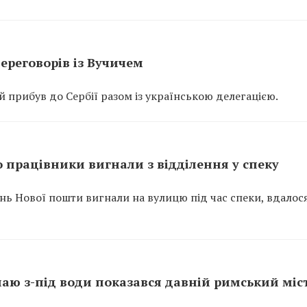
ереговорів із Вучичем
прибув до Сербії разом із українською делегацією.
 працівники вигнали з відділення у спеку
ень Нової пошти вигнали на вулицю під час спеки, вдалос
унаю з-під води показався давній римський міс