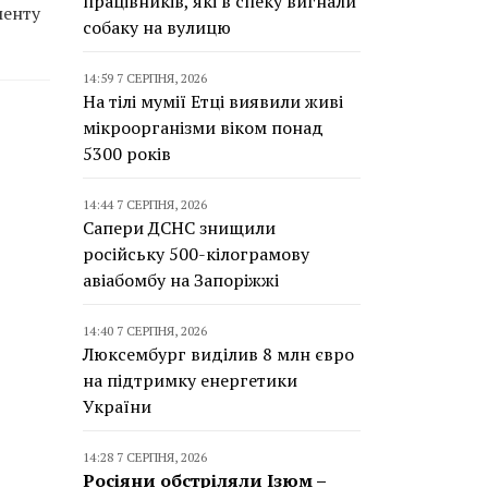
працівників, які в спеку вигнали
менту
собаку на вулицю
14:59 7 СЕРПНЯ, 2026
На тілі мумії Етці виявили живі
мікроорганізми віком понад
5300 років
14:44 7 СЕРПНЯ, 2026
Сапери ДСНС знищили
російську 500-кілограмову
авіабомбу на Запоріжжі
14:40 7 СЕРПНЯ, 2026
Люксембург виділив 8 млн євро
на підтримку енергетики
України
14:28 7 СЕРПНЯ, 2026
Росіяни обстріляли Ізюм –