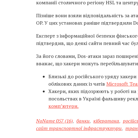
компанії столичного регіону HSL та центру
Пізніше вони взяли відповідальність за ат
OP. У цих установах раніше підтвердили D
Експерт з інформаційної безпеки фінськог
підтвердив, що деякі сайти певний час бу
За його словами, Dos-атаки зараз поширені
вважає, що хакери можуть перебільшувати 
Близькі до російського уряду хакери
облікових даних із чатів
Microsoft Te
Хакери, яких підозрюють у роботі на 
посольствах в Україні фальшиву рек
комп’ютери.
NoName 057 (16)
,
банки
,
кібератака
,
російс
сайт транспортної інфраструктури
,
тран