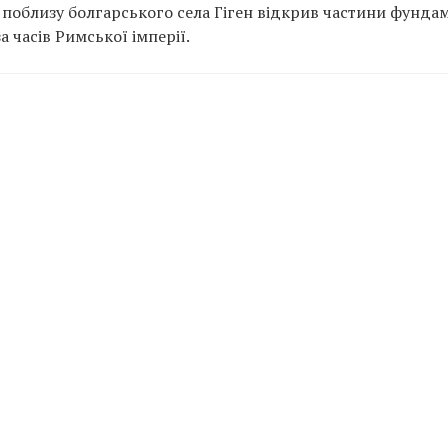
 поблизу болгарського села Гіген відкрив частини фунда
 часів Римської імперії.