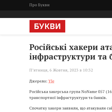
Про Букви
Російські хакери а
інфраструктури та 
П’ятниця, 6 Жовтня, 2023 в 10:32
Джерело:
Yle
Російська хакерська група NoName 057 (16)
транспортної інфраструктури та банків.
Спочатку хакери заявили, що атакували сай