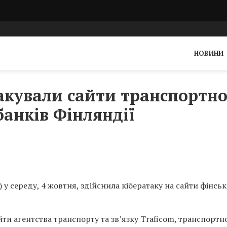
НОВИНИ
такували сайти транспортно
банків Фінляндії
 у середу, 4 жовтня, здійснила кібератаку на сайти фінськ
ти агентства транспорту та зв’язку Traficom, транспортн