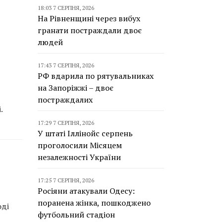
18:03 7 СЕРПНЯ, 2026
На Рівненщині через вибух
гранати постраждали двоє
людей
17:43 7 СЕРПНЯ, 2026
РФ вдарила по рятувальниках
на Запоріжжі – двоє
постраждалих
.
17:29 7 СЕРПНЯ, 2026
У штаті Іллінойс серпень
проголосили Місяцем
незалежності України
17:25 7 СЕРПНЯ, 2026
Росіяни атакували Одесу:
поранена жінка, пошкоджено
оді
футбольний стадіон