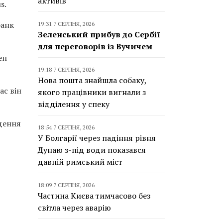
активів
s.
банк
19:31 7 СЕРПНЯ, 2026
Зеленський прибув до Сербії
для переговорів із Вучичем
ен
19:18 7 СЕРПНЯ, 2026
Нова пошта знайшла собаку,
ас він
якого працівники вигнали з
відділення у спеку
адення
18:54 7 СЕРПНЯ, 2026
У Болгарії через падіння рівня
Дунаю з-під води показався
давній римський міст
18:09 7 СЕРПНЯ, 2026
Частина Києва тимчасово без
світла через аварію