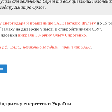
усиль для звільнення Сергія та всіх цивільних полонених
ргодару Дмитро Орлов.
ку Енергодара й працівницю ЗАЕС Наталію Шульгу
до 15 р
“замаху на диверсію у змові зі співробітниками СБУ”.
 силовики
викрали 58-річну Ольгу Сиротенко.
и рф
,
ЗАЕС
,
незаконно засудили
,
працівник ЗАЕС
,
am
підтримку енергетики України