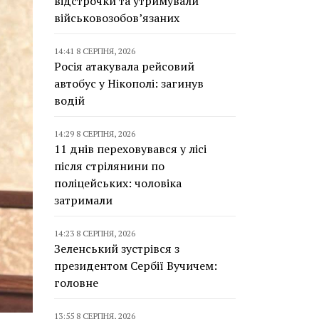
відстрочки та утримували
військовозобов’язаних
14:41 8 СЕРПНЯ, 2026
Росія атакувала рейсовий
автобус у Нікополі: загинув
водій
14:29 8 СЕРПНЯ, 2026
11 днів переховувався у лісі
після стрілянини по
поліцейських: чоловіка
затримали
14:23 8 СЕРПНЯ, 2026
Зеленський зустрівся з
президентом Сербії Вучичем:
головне
13:55 8 СЕРПНЯ, 2026