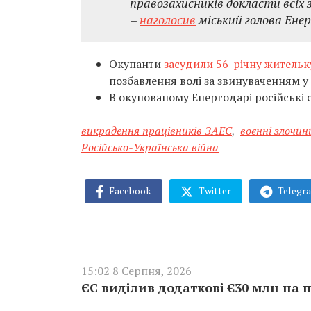
правозахисників докласти всіх з
–
наголосив
міський голова Ене
Окупанти
засудили 56-річну житель
позбавлення волі за звинуваченням у 
В окупованому Енергодарі російські
викрадення працівників ЗАЕС
,
воєнні злочин
Російсько-Українська війна
Facebook
Twitter
Telegr
15:02 8 Серпня, 2026
ЄС виділив додаткові €30 млн на 