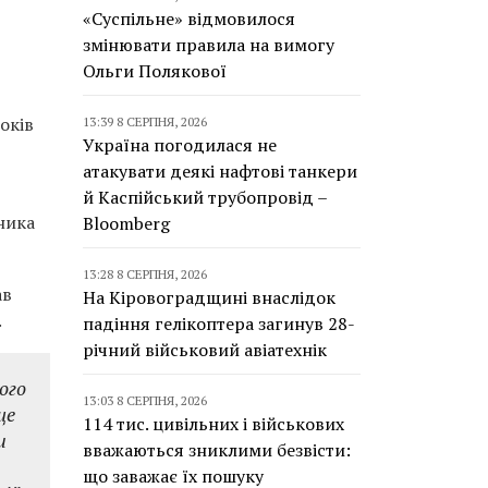
«Суспільне» відмовилося
змінювати правила на вимогу
Ольги Полякової
оків
13:39 8 СЕРПНЯ, 2026
Україна погодилася не
атакувати деякі нафтові танкери
й Каспійський трубопровід –
ника
Bloomberg
13:28 8 СЕРПНЯ, 2026
ав
На Кіровоградщині внаслідок
.
падіння гелікоптера загинув 28-
річний військовий авіатехнік
ого
13:03 8 СЕРПНЯ, 2026
ще
114 тис. цивільних і військових
и
вважаються зниклими безвісти:
що заважає їх пошуку