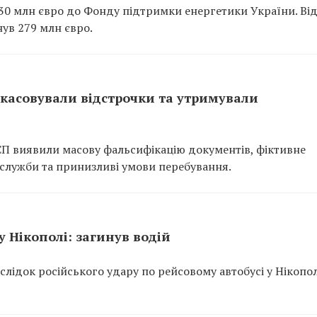
0 млн євро до Фонду підтримки енергетики України. Ві
ув 279 млн євро.
скасовували відстрочки та утримували
 СП виявили масову фальсифікацію документів, фіктивне
служби та принизливі умови перебування.
у Нікополі: загинув водій
лідок російського удару по рейсовому автобусі у Нікопол