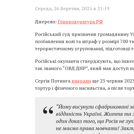
Середа, 26 Березня, 2025 в 21:19
Джерело:
Генпрокуратура РФ
Російський суд призначив громадянину Укр
позбавлення волі та штраф у розмірі 700 т
терористичному угрупованні, підготовці т
Російські окупанти стверджують, що інже
так званого “ОВД ДНР”, який мав доступ на
Сергія Потинга
викрали
ще 23 червня 2023
тортур і фізичного насильства, а після то
“Йому висунули сфабриковані зв
відданість Україні. Життя та з
один доказ того, що Росія не з
не маємо права мовчати! Закли