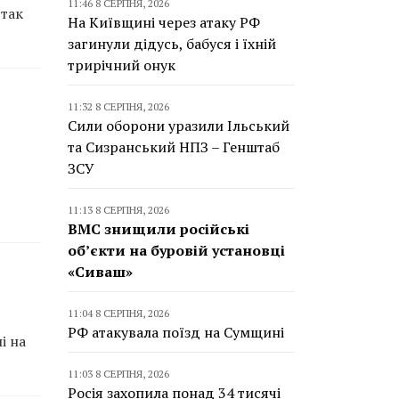
11:46 8 СЕРПНЯ, 2026
дтак
На Київщині через атаку РФ
загинули дідусь, бабуся і їхній
трирічний онук
11:32 8 СЕРПНЯ, 2026
Сили оборони уразили Ільський
та Сизранський НПЗ – Генштаб
ЗСУ
11:13 8 СЕРПНЯ, 2026
ВМС знищили російські
об’єкти на буровій установці
«Сиваш»
11:04 8 СЕРПНЯ, 2026
РФ атакувала поїзд на Сумщині
і на
11:03 8 СЕРПНЯ, 2026
Росія захопила понад 34 тисячі