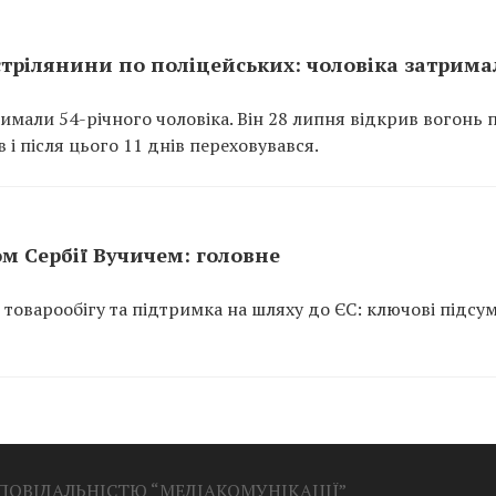
я стрілянини по поліцейських: чоловіка затрим
имали 54-річного чоловіка. Він 28 липня відкрив вогонь 
і після цього 11 днів переховувався.
ом Сербії Вучичем: головне
я товарообігу та підтримка на шляху до ЄС: ключові підсу
ДПОВІДАЛЬНІСТЮ “МЕДІАКОМУНІКАЦІЇ”