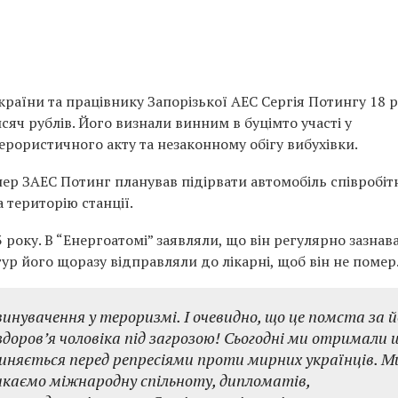
аїни та працівнику Запорізької АЕС Сергія Потингу 18 р
исяч рублів. Його визнали винним в буцімто участі у
ерористичного акту та незаконному обігу вибухівки.
нер ЗАЕС Потинг планував підірвати автомобіль співробіт
 територію станції.
 року. В “Енергоатомі” заявляли, що він регулярно зазнав
ртур його щоразу відправляли до лікарні, щоб він не помер
инувачення у тероризмі. І очевидно, що це помста за й
доровʼя чоловіка під загрозою! Сьогодні ми отримали 
упиняється перед репресіями проти мирних українців. М
каємо міжнародну спільноту, дипломатів,