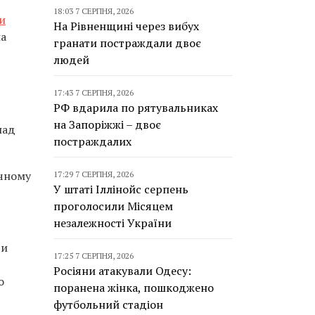
18:03 7 СЕРПНЯ, 2026
и
На Рівненщині через вибух
на
гранати постраждали двоє
людей
д
17:43 7 СЕРПНЯ, 2026
РФ вдарила по рятувальниках
на Запоріжжі – двоє
над
постраждалих
ічному
17:29 7 СЕРПНЯ, 2026
У штаті Іллінойс серпень
проголосили Місяцем
незалежності України
ди
17:25 7 СЕРПНЯ, 2026
Росіяни атакували Одесу:
о
поранена жінка, пошкоджено
футбольний стадіон