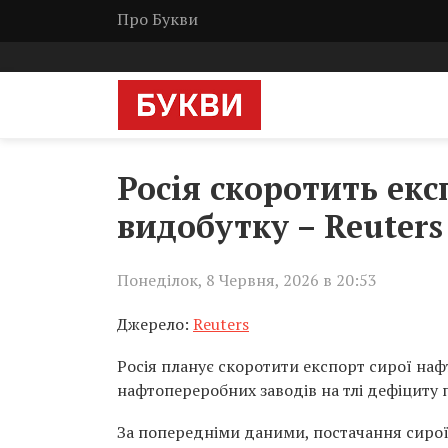
Про Букви
Росія скоротить екс
видобутку – Reuters
Понеділок, 8 Червня, 2026 в 20:53
Джерело:
Reuters
Росія планує скоротити експорт сирої наф
нафтопереробних заводів на тлі дефіциту 
За попередніми даними, постачання сирої 