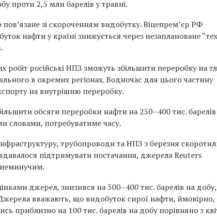
бу проти 2,5 млн барелів у травні.
пов’язане зі скороченням видобутку. Віцепрем’єр РФ
уток нафти у країні знижується через незаплановане “те
.
х робіт російські НПЗ зможуть збільшити переробку на тл
ального в окремих регіонах. Водночас для цього частину
кспорту на внутрішню переробку.
більшити обсяги переробки нафти на 250–400 тис. барелів
іми словами, потребуватиме часу.
 інфраструктуру, трубопроводи та НПЗ з березня скоротил
 вдавалося підтримувати постачання, джерела Reuters
 неминучим.
цінками джерел, знизився на 300–400 тис. барелів на добу
Джерела вважають, що видобуток сирої нафти, ймовірно,
сь приблизно на 100 тис. барелів на добу порівняно з кві