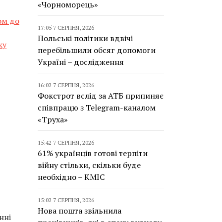
«Чорноморець»
ом до
17:05 7 СЕРПНЯ, 2026
Польські політики вдвічі
ку
перебільшили обсяг допомоги
Україні – дослідження
16:02 7 СЕРПНЯ, 2026
Фокстрот вслід за АТБ припиняє
співпрацю з Telegram-каналом
«Труха»
15:42 7 СЕРПНЯ, 2026
61% українців готові терпіти
війну стільки, скільки буде
необхідно – КМІС
15:02 7 СЕРПНЯ, 2026
Нова пошта звільнила
нні