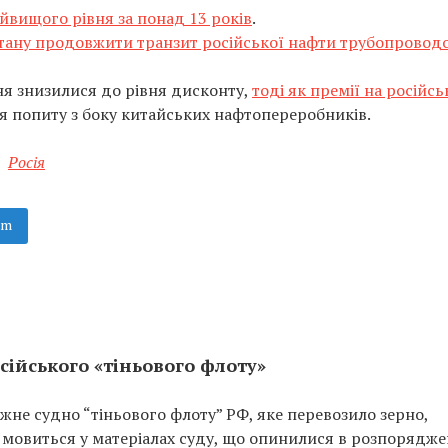
айвищого рівня за понад 13 років
.
тану продовжити транзит російської нафти трубопровод
тня знизилися до рівня дисконту,
тоді як премії на російсь
 попиту з боку китайських нафтопереробників.
,
Росія
am
сійського «тіньового флоту»
не судно “тіньового флоту” РФ, яке перевозило зерно,
 мовиться у матеріалах суду, що опинилися в розпорядже