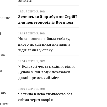
активів
19:31 7 СЕРПНЯ, 2026
Зеленський прибув до Сербії
хнічне
для переговорів із Вучичем
і
19:18 7 СЕРПНЯ, 2026
Нова пошта знайшла собаку,
якого працівники вигнали з
відділення у спеку
 на
18:54 7 СЕРПНЯ, 2026
У Болгарії через падіння рівня
и
Дунаю з-під води показався
давній римський міст
18:09 7 СЕРПНЯ, 2026
, що
Частина Києва тимчасово без
світла через аварію
тнем.