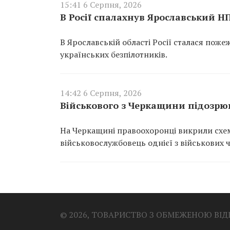
15:41 6 Серпня, 2026
В Росії спалахнув Ярославський Н
В Ярославській області Росії сталася пож
українських безпілотників.
14:42 6 Серпня, 2026
Військового з Черкащини підозрюю
На Черкащині правоохоронці викрили схем
військовослужбовець однієї з військових 
© 2026, ТОВАРИСТВО З ОБМЕЖЕНОЮ ВІ