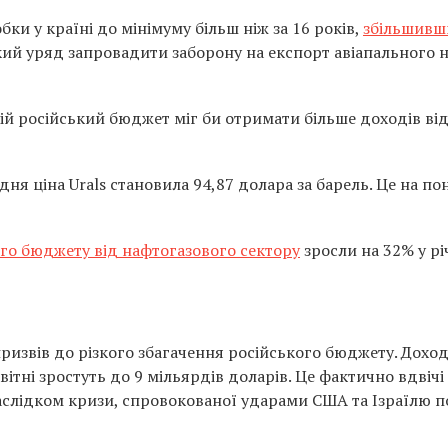
и у країні до мінімуму більш ніж за 16 років,
збільшивш
ий уряд запровадити заборону на експорт авіапального 
цій російський бюджет міг би отримати більше доходів ві
дня ціна Urals становила 94,87 долара за барель. Це на по
го бюджету від нафтогазового сектору
зросли на 32% у р
ризвів до різкого збагачення російського бюджету. Дохо
вітні зростуть до 9 мільярдів доларів. Це фактично вдвічі
наслідком кризи, спровокованої ударами США та Ізраїлю п