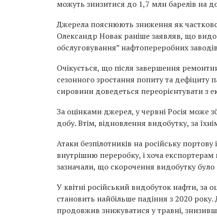
можуть знизитися до 1,7 млн барелів на до
Джерела пояснюють зниження як частково 
Олександр Новак раніше заявляв, що видоб
обслуговування” нафтопереробних заводів
Очікується, що після завершення ремонтни
сезонного зростання попиту та дефіциту п
сировини доведеться переорієнтувати з е
За оцінками джерел, у червні Росія може з
добу. Втім, відновлення видобутку, за їхн
Атаки безпілотників на російську портову
внутрішню переробку, і хоча експортерам
зазначали, що скорочення видобутку було
У квітні російський видобуток нафти, за о
становить найбільше падіння з 2020 року.
продовжив знижуватися у травні, знизивши