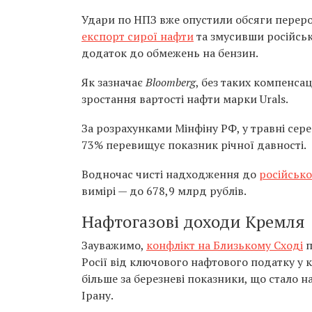
Удари по НПЗ вже опустили обсяги переробк
експорт сирої нафти
та змусивши російськ
додаток до обмежень на бензин.
Як зазначає
Bloomberg
, без таких компенса
зростання вартості нафти марки Urals.
За розрахунками Мінфіну РФ, у травні сере
73% перевищує показник річної давності.
Водночас чисті надходження до
російсько
вимірі — до 678,9 млрд рублів.
Нафтогазові доходи Кремля
Зауважимо,
конфлікт на Близькому Сході
п
Росії від ключового нафтового податку у к
більше за березневі показники, що стало 
Ірану.