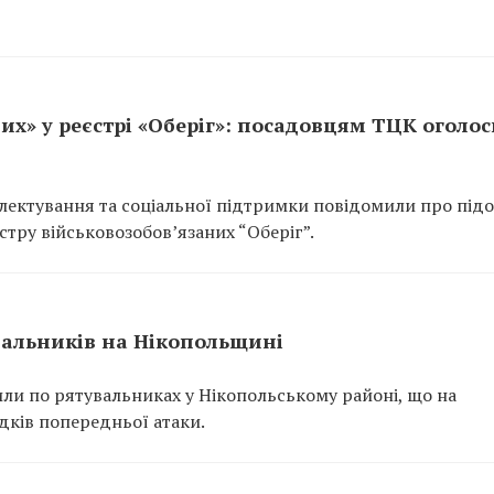
их» у реєстрі «Оберіг»: посадовцям ТЦК оголо
ектування та соціальної підтримки повідомили про підо
тру військовозобов’язаних “Оберіг”.
вальників на Нікопольщині
или по рятувальниках у Нікопольському районі, що на
ідків попередньої атаки.