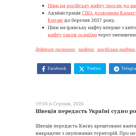
Ціни на російську нафту зросли до н
Адміністрація
США дозволила Казахс
Китаю
до березня 2027 року.
Ціни на іранську нафту вперше з кві
нафту також ослабли
через зменшення
дефіцит пального
,
нафта
,
російська нафта
Facebook
Twitter
Telegr
19:03 6 Серпня, 2026
Швеція передасть Україні судно ро
Швеція передасть Києву арештоване вантаж
викрадене з окупованих територій. Про це