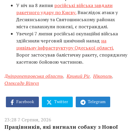
У ніч на 8 липня
російські війська завдали
ракетного удару по Києву.
Внаслідок атаки у
Деснянському та Святошинському районах
міста спалахнули пожежі, є постраждалі.
Увечері 7 липня російські окупаційні війська
здійснили черговий цинічний напад
на
цивільну інфраструктуру Одеської області.
Ворог застосував балістичну ракету, споряджену
касетною бойовою частиною.
Дніпропетровська область
,
Кривий Ріг
,
Нікополь
,
Олексадр Вілкул
Facebook
Twitter
Telegram
23:28 7 Серпня, 2026
Працівників, які вигнали собаку з Нової