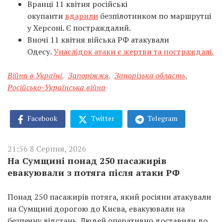
Вранці 11 квітня російські
окупанти
вдарили
безпілотником по маршрутці
у Херсоні. Є постраждалий.
Вночі 11 квітня війська РФ атакували
Одесу.
Унаслідок атаки є жертви та постраждалі.
Війна в Україні
,
Запоріжжя
,
Запорізька область
,
Російсько-Українська війна
Facebook
Twitter
Telegram
21:56 8 Серпня, 2026
На Сумщині понад 250 пасажирів
евакуювали з потяга після атаки РФ
Понад 250 пасажирів потяга, який росіяни атакували
на Сумщині дорогою до Києва, евакуювали на
безпечну відстань. Людей оперативно доставили до