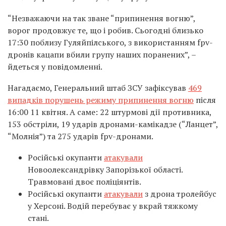
“Незважаючи на так зване “припинення вогню”,
ворог продовжує те, що і робив. Сьогодні близько
17:30 поблизу Гуляйпілського, з використанням fpv-
дронів кацапи вбили групу наших поранених”, –
йдеться у повідомленні.
Нагадаємо, Генеральний штаб ЗСУ зафіксував
469
випадків порушень режиму припинення вогню
після
16:00 11 квітня. А саме: 22 штурмові дії противника,
153 обстріли, 19 ударів дронами-камікадзе (“Ланцет”,
“Молнія”) та 275 ударів fpv-дронами.
Російські окупанти
атакували
Новоолександрівку Запорізької області.
Травмовані двоє поліціянтів.
Російські окупанти
атакували
з дрона тролейбус
у Херсоні. Водій перебуває у вкрай тяжкому
стані.