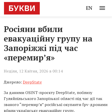
EN
Росіяни вбили
евакуаційну групу на
Запоріжжі під час
«перемир’я»
Неділя, 12 Квітня, 2026 в 00:14
Джерело:
DeepState
За даними OSINT-проєкту DeepState, поблизу
Гуляйпільського Запорізької області під час дії так
званого “перемир’я” російські окупанти fpv-дронами
вбили українську евакуаційну групу.