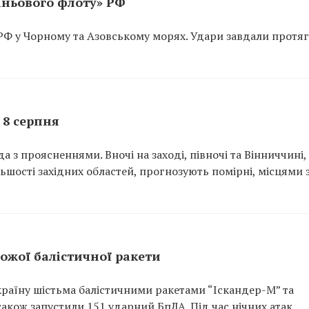
іньового флоту» РФ
 РФ у Чорному та Азовському морях. Удари завдали протяг
 8 серпня
а з проясненнями. Вночі на заході, півночі та Вінниччині,
ільшості західних областей, прогнозують помірні, місцями 
рожої балістичної ракети
країну шістьма балістичними ракетами “Іскандер-М” та
акож запустили 151 ударний БпЛА. Під час нічних атак