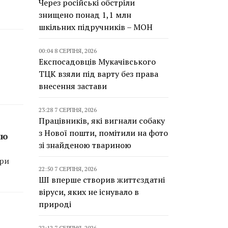
Через російські обстріли
знищено понад 1,1 млн
шкільних підручників – МОН
00:04 8 СЕРПНЯ, 2026
Експосадовців Мукачівського
ТЦК взяли під варту без права
внесення застави
23:28 7 СЕРПНЯ, 2026
Працівників, які вигнали собаку
з Нової пошти, помітили на фото
жю
зі знайденою твариною
Три
22:50 7 СЕРПНЯ, 2026
ШІ вперше створив життєздатні
віруси, яких не існувало в
природі
22:12 7 СЕРПНЯ, 2026