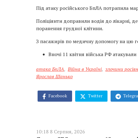
Під атаку російського БпЛА потрапила мар
Поліціянти доправили водія до лікарні, д
поранення грудної клітини.
З пасажирів по медичну допомогу на цю го
Вночі 11 квітня війська РФ атакували
атака БпЛА
,
Війна в Україні
,
злочини росія
Ярослав Шанько
Facebook
Twitter
Telegr
10:18 8 Серпня, 2026