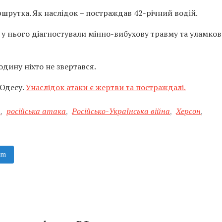
шрутка. Як наслідок – постраждав 42-річний водій.
е у нього діагностували мінно-вибухову травму та уламков
дину ніхто не звертався.
 Одесу.
Унаслідок атаки є жертви та постраждалі.
н
,
російська атака
,
Російсько-Українська війна
,
Херсон
,
am