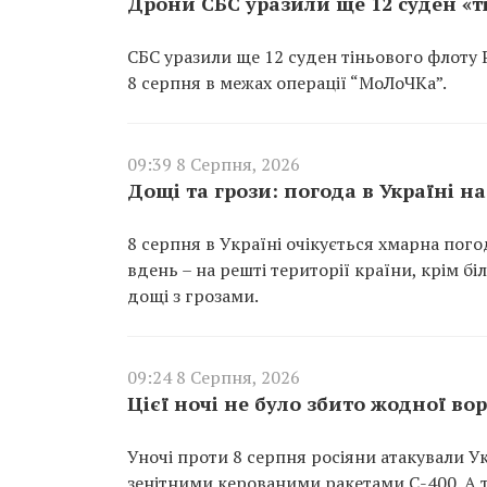
Дрони СБС уразили ще 12 суден «т
СБС уразили ще 12 суден тіньового флоту
8 серпня в межах операції “МоЛоЧКа”.
09:39 8 Серпня, 2026
Дощі та грози: погода в Україні на
8 серпня в Україні очікується хмарна погод
вдень – на решті території країни, крім б
дощі з грозами.
09:24 8 Серпня, 2026
Цієї ночі не було збито жодної во
Уночі проти 8 серпня росіяни атакували У
зенітними керованими ракетами С-400. А т