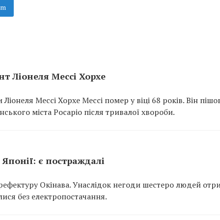
am
ент Ліонеля Мессі Хорхе
Ліонеля Мессі Хорхе Мессі помер у віці 68 років. Він пішов
нського міста Росаріо після тривалої хвороби.
Японії: є постраждалі
рефектуру Окінава. Унаслідок негоди шестеро людей отр
лися без електропостачання.