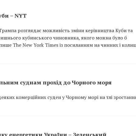
уби – NYT
рампа розглядає можливість зміни керівництва Куби та
лишнього кубинського чиновника, якого можна було б
 пише The New York Times із посиланням на чинних і коли
льним суднам прохід до Чорного моря
еяких комерційних суден у Чорному морі на тлі зростанн
мку енергетики України – Зеленський