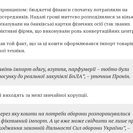
 принципом: бюджетні фінанси спочатку потрапляли на
середників. Надалі гроші миттєво розподілялися за кіль
казували на банківські картки фізичних осіб (так званих
фіктивні фірми, що виконували роль конвертаційних центр
ав той факт, що за ці кошти оформлювався імпорт товарів,
ої техніки.
віть імпорт одягу, взуття, парфумерії – тобто були
тосунку до реальної закупівлі БпЛА”,
– уточнив Пронін.
ї виходять за межі звичайної корупції.
через яку кошти на потреби оборони розпорошувалися
і фіктивний імпорт. А це вже може свідчити не лише п
оджання законній діяльності Сил оборони України”,
–