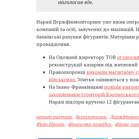
наголосив він.
Наразі Держфінмоніторинг уже вжив операт
компаній та осіб, залучених до махінацій. 
банківські рахунки фігурантів. Матеріали
провадження.
На Одещині директору ТОВ
оголосил
реконструкції казарми під житловий
Правоохоронці
викрили масштабну сх
військових.
Збитки оцінюються у пона
На Івано-Франківщині
поліція викри
захопленням територій Карпатського
Наразі підозри вручено 12 фігурантам
арешт рахунків
,
безпілотники
,
Держфінмон
Філіп Пронін
,
фінансова розвідка
,
фірми-про