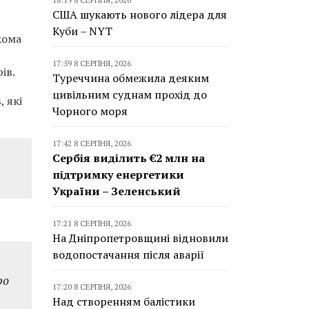
США шукають нового лідера для
Куби – NYT
кома
17:59 8 СЕРПНЯ, 2026
ів.
Туреччина обмежила деяким
цивільним суднам прохід до
 які
Чорного моря
17:42 8 СЕРПНЯ, 2026
Сербія виділить €2 млн на
підтримку енергетики
України – Зеленський
17:21 8 СЕРПНЯ, 2026
На Дніпропетровщині відновили
водопостачання після аварії
ро
17:20 8 СЕРПНЯ, 2026
Над створенням балістики