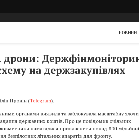
НОВИНИ
а дрони: Держфінмонітори
хему на держзакупівлях
ліп Пронін (
Telegram
).
нними органами виявила та заблокувала масштабну злоч
радання державних коштів. Про це повідомив очільник
, зловмисники намагалися привласнити понад 800 мільйон
ня безпілотних літальних апаратів для фронту.