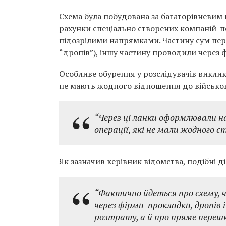
Схема була побудована за багаторівневим
рахунки спеціально створених компаній-по
підозрілими напрямками. Частину сум пере
“дропів”), іншу частину проводили через 
Особливе обурення у розслідувачів виклик
не мають жодного відношення до військов
“Через ці ланки оформлювали на
операції, які не мали жодного с
Як зазначив керівник відомства, подібні ді
“Фактично йдеться про схему, 
через фірми-прокладки, дропів 
розтрату, а й про пряме перешк