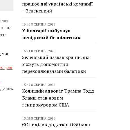
працює дві українські компанії
– Зеленський
ками
16:40 8 СЕРПНЯ, 2026
ешт на
У Болгарії вибухнув
ого
невідомий безпілотник
16:21 8 СЕРПНЯ, 2026
 час
Зеленський назвав країни, які
можуть допомогти з
их для
перехоплювачами балістики
,
15:47 8 СЕРПНЯ, 2026
одами.
Колишній адвокат Трампа Тодд
Бланш став новим
генпрокурором США
15:02 8 СЕРПНЯ, 2026
ЄС виділив додаткові €30 млн