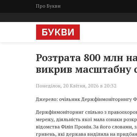
Про Букви
Розтрата 800 млн н
викрив масштабну с
Понеділок, 20 Квітня, 2026 в 20:32
Джерело: очільник Держфінмоніторингу Фі
Держфінмоніторинг спільно з правоохоро
мережу, діяльність якої мала ознаки розк
відомства Філіп Пронін. За його словами
гривень, які держава виділила на придбан