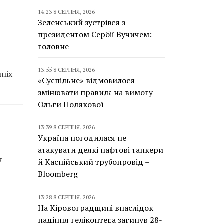
14:23 8 СЕРПНЯ, 2026
Зеленський зустрівся з
президентом Сербії Вучичем:
головне
13:55 8 СЕРПНЯ, 2026
шніх
«Суспільне» відмовилося
змінювати правила на вимогу
Ольги Полякової
13:39 8 СЕРПНЯ, 2026
Україна погодилася не
атакувати деякі нафтові танкери
я
й Каспійський трубопровід –
Bloomberg
13:28 8 СЕРПНЯ, 2026
На Кіровоградщині внаслідок
падіння гелікоптера загинув 28-