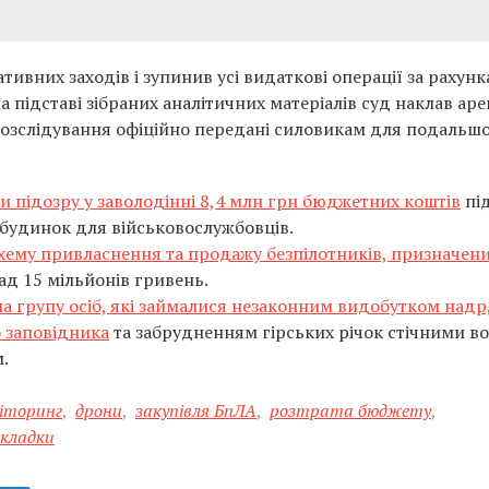
ивних заходів і зупинив усі видаткові операції за рахун
На підставі зібраних аналітичних матеріалів суд наклав ар
 розслідування офіційно передані силовикам для подальш
и підозру у заволодінні 8,4 млн грн бюджетних коштів
під
 будинок для військовослужбовців.
ему привласнення та продажу безпілотників, призначен
д 15 мільйонів гривень.
ла групу осіб, які займалися незаконним видобутком надр
 заповідника
та забрудненням гірських річок стічними в
.
іторинг
,
дрони
,
закупівля БпЛА
,
розтрата бюджету
,
кладки