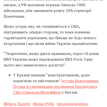
виграє, а РФ щотижня втрачає близько 7000
військових, аби завоювати решту 20% території
Донеччини.
Щодо угоди, яку, як сподіваються у США,
підтримають обидві сторони, то вона повинна
гарантувати українцям, що більше не буде нового
вторгнення і що після війни Україна процвітатиме.
“Теоретично, якщо діяти правильно, через 10 років
ВВП України може перевершити ВВП Росії. Саме
цього ми і намагаємось досягти”.
У Кремлі назвали “конструктивною, дуже
корисною та змістовною”
зустріч Володимира
Путіна зі спеціальним посланцем Президента
США Стівеном Віткоффом
у Москві.
Війна в Україні
,
Марко Рубіо
,
припинення війни
,