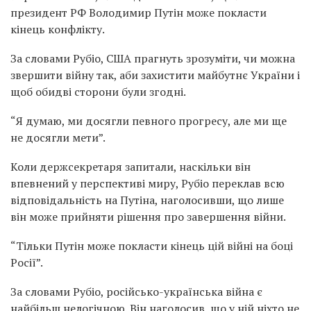
президент РФ Володимир Путін може покласти
кінець конфлікту.
За словами Рубіо, США прагнуть зрозуміти, чи можна
звершити війну так, аби захистити майбутнє України і
щоб обидві сторони були згодні.
“Я думаю, ми досягли певного прогресу, але ми ще
не досягли мети”.
Коли держсекретаря запитали, наскільки він
впевнений у перспективі миру, Рубіо переклав всю
відповідальність на Путіна, наголосивши, що лише
він може прийняти рішення про завершення війни.
“Тільки Путін може покласти кінець цій війні на боці
Росії”.
За словами Рубіо, російсько-українська війна є
найбільш нелогічною. Він наголосив, що у ній ніхто не