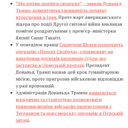
“Ми хотіли зробити сюрприз”, – заявив Дональд
Трамп, коментуючи таємничість початку
вторгнення в Іран.
Проте жарт американського
лідера про події Другої світової війни викликав
помітне роздратування у прем’єр-міністерки
Японії Санае Такаїті.
У понеділок вранці
Сполучені Штати розпочнуть
операцію «Проєкт Свобода», спрямовану на
виведення десятків іноземних суден, що
застрягли в Ормузькій протоці
. Президент
Дональд Трамп назвав цей крок гуманітарною
місією, проте пригрозив військовою відповіддю
у разі провокацій.
Адміністрація Дональда Трампа
намагається
юридично та стратегічно розмежувати
повномасштабне військове протистояння з
Тегераном та нову морську операцію в Перській
затоці.