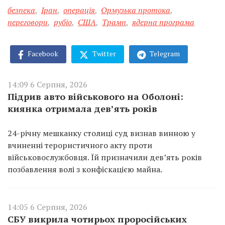
безпека
,
Іран
,
операція
,
Ормузька протока
,
переговори
,
рубіо
,
США
,
Трамп
,
ядерна програма
Facebook
Twitter
Telegram
14:09 6 Серпня, 2026
Підрив авто військового на Оболоні:
киянка отримала дев’ять років
24-річну мешканку столиці суд визнав винною у
вчиненні терористичного акту проти
військовослужбовця. Їй призначили дев’ять років
позбавлення волі з конфіскацією майна.
14:05 6 Серпня, 2026
СБУ викрила чотирьох проросійських