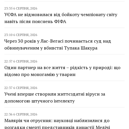
23:35 6 СЕРПНЯ, 2026
УЄФА не відмовилася від бойкоту чемпіонату світу
навіть після пояснень ФІФА
23:10 6 СЕРПНЯ, 2026
Через 30 років у Лас-Вегасі починається суд над
обвинуваченим у вбивстві Тупака Шакура
22:57 6 СЕРПНЯ, 2026
Один партнер на все життя – рідкість у природі: що
відомо про моногамію у тварин
22:37 6 СЕРПНЯ, 2026
Учені вперше створили життєздатні віруси за
допомогою штучного інтелекту
22:36 6 СЕРПНЯ, 2026
Малярія чи отруєння: науковці наблизилися до
розгадки смерті представників династії Медічі