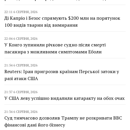
22:11 6 СЕРПНЯ, 2026
Ді Капріо і Безос спрямують $200 млн на порятунок
100 видів тварин від вимирання
22:04 6 СЕРПНЯ, 2026
У Конго зупинили річкове судно після смерті
пасажира з можливими симптомами Еболи
21:54 6 СЕРПНЯ, 2026
Reuters: Іран пригрозив країнам Перської затоки у
разі атаки США
21:37 6 СЕРПНЯ, 2026
У США леву успішно видалили катаракту на обох очах
21:34 6 СЕРПНЯ, 2026
Суд тимчасово дозволив Трампу не розкривати BBC
фінансові дані його бізнесу