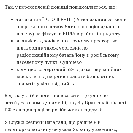
Так, у перехопленій довідці повідомляється, що:
так званий “РС ОШ ЕНЦ” (Регіональний сегмент
оперативного штабу Єдиного національного
центру) не фіксував БПЛА в районі інциденту
наявність дронів у повітряному просторі не
підтвердив також черговий по
радіолокаційному батальйону в російському
населеному пункті Супонево
крім цього, черговий 32-ї дивізії окупаційних
військ не підтвердив польоти безпілотних
апаратів у відповідний час
Відтак, у СБУ є підстави вважати, що удар по
автобусу з громадянами Білорусі у Брянській області
РФ є спецоперацією російських спецслужб.
У Службі безпеки нагадали, що раніше РФ
неодноразово звинувачувала Україну у злочинах,