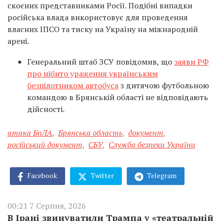
скоєних представниками Росії. Подібні випадки
російська влада використовує для проведення
власних ІПСО та тиску на Україну на міжнародній
арені.
Генеральний штаб ЗСУ повідомив, що
заяви РФ
про нібито ураження українським
безпілотником автобуса
з дитячою футбольною
командою в Брянській області не відповідають
дійсності.
атака БпЛА
,
Брянська область
,
документ
,
російський документ
,
СБУ
,
Служба безпеки України
Facebook
Twitter
Telegram
00:21 7 Серпня, 2026
В Ірані звинуватили Трампа у «театральній