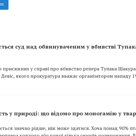
am
ається суд над обвинуваченим у вбивстві Тупак
ір присяжних у справі про вбивство репера Тупака Шакура
” Девіс, якого прокуратура вважає організатором нападу 1
ість у природі: що відомо про моногамію у тва
яється значно рідше, ніж може здатися. Хоча понад 90% пт
партнера кожного або кожні кілька сезонів розмноження. 