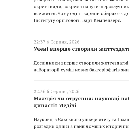
окремі види, зокрема папуги-нерозлучники
все життя. Чому одні тварини обирають до
Інституту орнітології Барт Кемпенаерс.
22:37 6 Серпня, 2026
Учені вперше створили життєздатн
Дослідники вперше створили життєздатні в
лабораторії суміш нових бактеріофагів зн
22:36 6 Серпня, 2026
Малярія чи отруєння: науковці на
династії Медічі
Науковці з Єльського університету та Піз
розгадки однієї з найвідоміших історичн