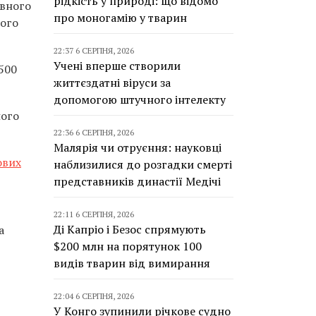
рідкість у природі: що відомо
авного
про моногамію у тварин
чого
22:37 6 СЕРПНЯ, 2026
Учені вперше створили
500
життєздатні віруси за
допомогою штучного інтелекту
ного
22:36 6 СЕРПНЯ, 2026
Малярія чи отруєння: науковці
ових
наблизилися до розгадки смерті
представників династії Медічі
22:11 6 СЕРПНЯ, 2026
Ді Капріо і Безос спрямують
а
$200 млн на порятунок 100
видів тварин від вимирання
22:04 6 СЕРПНЯ, 2026
У Конго зупинили річкове судно