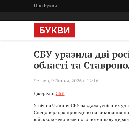
Про Букви
СБУ уразила дві рос
області та Ставроп
Четвер, 9 Липня, 2026 в 12:16
Джерело:
СБУ
У ніч на 9 липня СБУ завдала успішних уда
Спецоперацію проведено на виконання п
військово-економічного потенціалу держа