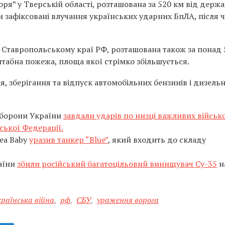
ря” у Тверській області, розташована за 520 км від держ
и зафіксовані влучання українських ударних БпЛА, після 
у Ставропольському краї РФ, розташована також за понад 
штабна пожежа, площа якої стрімко збільшується.
 зберігання та відпуск автомобільних бензинів і дизель
 оборони України
завдали ударів по низці важливих військ
ської Федерації.
ea Baby
уразив танкер “Blue”
, який входить до складу
раїни
збили російський багатоцільовий винищувач Су-35
н
країнська війна
,
рф
,
СБУ
,
ураження ворога