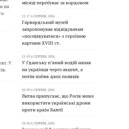
місяці перебуває за кордоном
м на
го
21:17 6 СЕРПНЯ, 2026
Гарвардський музей
запропонував відвідувачам
«поспілкуватися» з героїнею
картини XVIII ст.
21:05 6 СЕРПНЯ, 2026
У Гданську п’яний водій напав
кт. У
на українця через акцент, а
ів.
потім побив двох поляків
20:59 6 СЕРПНЯ, 2026
Литва припускає, що Росія може
використати українські дрони
проти країн Балтії
20:56 6 СЕРПНЯ, 2026