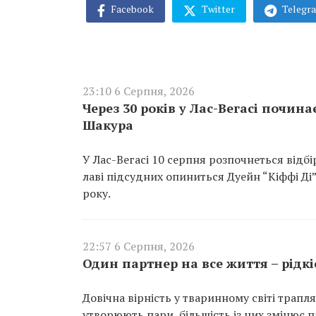
Facebook
Twitter
Telegr
23:10 6 Серпня, 2026
Через 30 років у Лас-Вегасі почин
Шакура
У Лас-Вегасі 10 серпня розпочнеться відб
лаві підсудних опиниться Дуейн “Кіффі Ді
року.
22:57 6 Серпня, 2026
Один партнер на все життя – рідк
Довічна вірність у тваринному світі трапл
утворюють пари, більшість із них змінює 