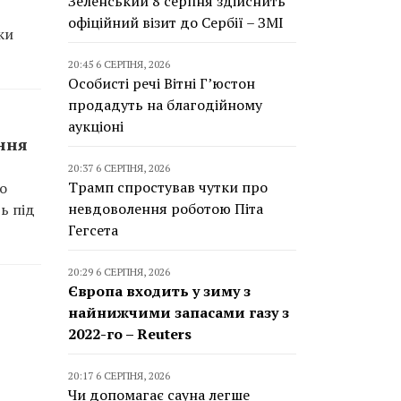
Зеленський 8 серпня здійснить
офіційний візит до Сербії – ЗМІ
ки
20:45 6 СЕРПНЯ, 2026
Особисті речі Вітні Г’юстон
продадуть на благодійному
аукціоні
ання
20:37 6 СЕРПНЯ, 2026
Трамп спростував чутки про
ро
невдоволення роботою Піта
ь під
Гегсета
20:29 6 СЕРПНЯ, 2026
Європа входить у зиму з
найнижчими запасами газу з
2022-го – Reuters
20:17 6 СЕРПНЯ, 2026
Чи допомагає сауна легше