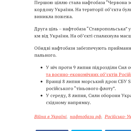
Першою ціллю стала нафтобаза “Червона зо
кордону України. На території об’єкта бул
виникла пожежа.
Друга ціль – нафтобаза “Ставропольська” 
км від України. На об’єкті спалахнула мас
Обидві нафтобази забезпечують приймання,
пального.
У ніч проти 9 липня підрозділи Сил
та воєнно-економічних об’єктів Росій
Вранці 8 липня морський дрон СБУ S
російського “тіньового флоту”.
У середу, 8 липня, Сили оборони Ук
східному напрямку.
Війна в Україні
,
нафтобази рф
,
Російсько-У