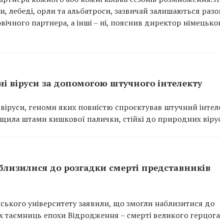
, лебеді, орли та альбатроси, зазвичай залишаються разо
вічного партнера, а інші – ні, пояснив директор німецько
і віруси за допомогою штучного інтелекту
іруси, геноми яких повністю спроєктував штучний інтеле
ищила штами кишкової палички, стійкі до природних вірус
близилися до розгадки смерті представників
анського університету заявили, що змогли наблизитися до
их таємниць епохи Відродження – смерті великого герцога