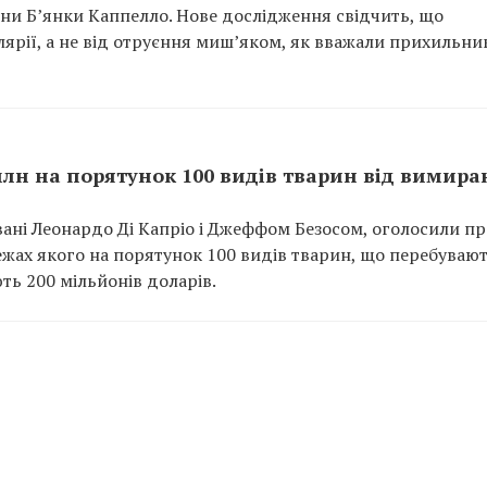
ини Б’янки Каппелло. Нове дослідження свідчить, що
ярії, а не від отруєння миш’яком, як вважали прихильни
 млн на порятунок 100 видів тварин від вимир
новані Леонардо Ді Капріо і Джеффом Безосом, оголосили п
 межах якого на порятунок 100 видів тварин, що перебувают
ь 200 мільйонів доларів.