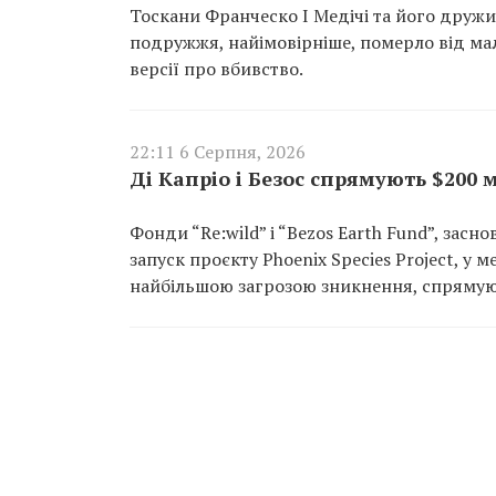
Тоскани Франческо I Медічі та його друж
подружжя, найімовірніше, померло від мал
версії про вбивство.
22:11 6 Серпня, 2026
Ді Капріо і Безос спрямують $200
Фонди “Re:wild” і “Bezos Earth Fund”, зас
запуск проєкту Phoenix Species Project, у
найбільшою загрозою зникнення, спрямуют