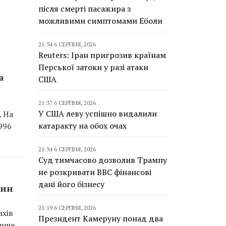
після смерті пасажира з
можливими симптомами Еболи
21:54 6 СЕРПНЯ, 2026
Reuters: Іран пригрозив країнам
Перської затоки у разі атаки
а
США
21:37 6 СЕРПНЯ, 2026
У США леву успішно видалили
. На
катаракту на обох очах
996
21:34 6 СЕРПНЯ, 2026
Суд тимчасово дозволив Трампу
не розкривати BBC фінансові
дані його бізнесу
рин
21:19 6 СЕРПНЯ, 2026
ахів
Президент Камеруну понад два
Лише