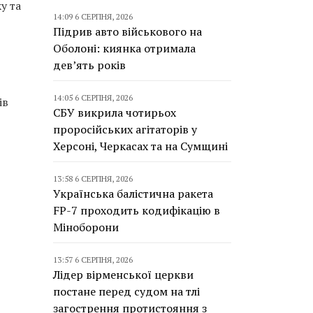
у та
14:09 6 СЕРПНЯ, 2026
Підрив авто військового на
Оболоні: киянка отримала
дев’ять років
14:05 6 СЕРПНЯ, 2026
ів
СБУ викрила чотирьох
проросійських агітаторів у
Херсоні, Черкасах та на Сумщині
13:58 6 СЕРПНЯ, 2026
Українська балістична ракета
FP-7 проходить кодифікацію в
Міноборони
13:57 6 СЕРПНЯ, 2026
Лідер вірменської церкви
постане перед судом на тлі
загострення протистояння з