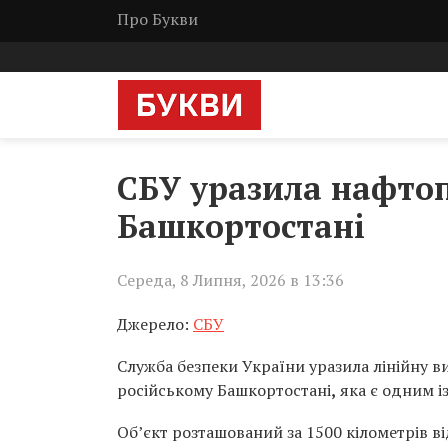
Про Букви
СБУ уразила нафтоп
Башкортостані
Середа, 8 Липня, 2026 в 13:36
Джерело:
СБУ
Служба безпеки України уразила лінійну в
російському Башкортостані
,
яка є одним і
Об’єкт розташований за 1500 кілометрів 