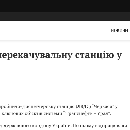
НОВИНИ
ерекачувальну станцію у
иробничо-диспетчерську станцію (ЛВДС) “Черкаси” у
з ключових об’єктів системи “Транснефть – Урал”.
від державного кордону України. По ньому відпрацювали