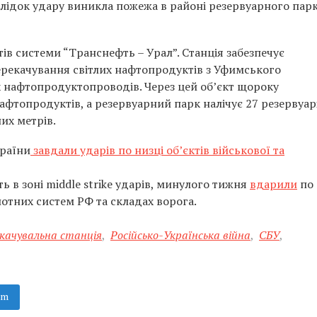
лідок удару виникла пожежа в районі резервуарного парк
ів системи “Транснефть – Урал”. Станція забезпечує
ерекачування світлих нафтопродуктів з Уфимського
 нафтопродуктопроводів. Через цей об’єкт щороку
фтопродуктів, а резервуарний парк налічує 27 резервуар
их метрів.
країни
завдали ударів по низці об’єктів військової та
 в зоні middle strike ударів, минулого тижня
вдарили
по
ілотних систем РФ та складах ворога.
качувальна станція
,
Російсько-Українська війна
,
СБУ
,
am