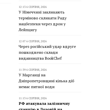
12:13 6 СЕРПНЯ, 2026
У Німеччині закликають
терміново скликати Раду
нацбезпеки через дрон у
Лейпцигу
12:07 6 СЕРПНЯ, 2026
Через російський удар вдруге
пошкоджено склади
видавництва BookChef
11:39 6 СЕРПНЯ, 2026
У Марганці на
Дніпропетровщині кілька діб
немає питної води
11:13 6 СЕРПНЯ, 2026
РФ атакувала залізничну
станцію в Лозовій на