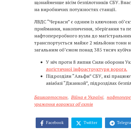
щонайменше вісім безпілотників СБУ. Внас
на виробничих потужностях станції.
ЛВДС “Черкаси” є одним із ключових об’єкт
приймання, накопичення, зберігання та п
нафтопереробного вузла до магістральних
транспортується майже 2 мільйони тонн на
загальним об’ємом понад 385 тисяч кубічн
У ніч проти 8 липня Сили оборони У
логістичної інфраструктури ворога.
Підрозділи “Альфи” СБУ, які працюють
авіабазі “Джанкой”, підрозділах безп
Башкортостан
,
Війна в Україні
,
нафтопере
ураження ворожих об'єктів
Facebook
Twitter
Telegr