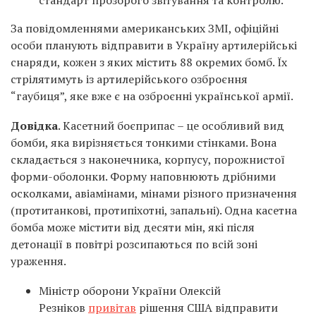
стандарт прозорого звітування та контролю.
За повідомленнями американських ЗМІ, офіційні
особи планують відправити в Україну артилерійські
снаряди, кожен з яких містить 88 окремих бомб. Їх
стрілятимуть із артилерійського озброєння
“гаубиця”, яке вже є на озброєнні української армії.
Довідка
. Касетний боєприпас – це особливий вид
бомби, яка вирізняється тонкими стінками. Вона
складається з наконечника, корпусу, порожнистої
форми-оболонки. Форму наповнюють дрібними
осколками, авіамінами, мінами різного призначення
(протитанкові, протипіхотні, запальні). Одна касетна
бомба може містити від десяти мін, які після
детонації в повітрі розсипаються по всій зоні
ураження.
Міністр оборони України Олексій
Резніков
привітав
рішення США відправити