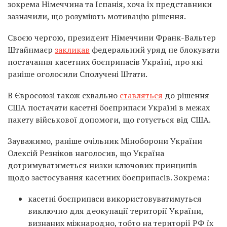
зокрема Німеччина та Іспанія, хоча їх представники
зазначили, що розуміють мотивацію рішення.
Своєю чергою, президент Німеччини Франк-Вальтер
Штайнмаєр
закликав
федеральний уряд не блокувати
постачання касетних боєприпасів Україні, про які
раніше оголосили Сполучені Штати.
В Євросоюзі також схвально
ставляться
до рішення
США постачати касетні боєприпаси Україні в межах
пакету військової допомоги, що готується від США.
Зауважимо, раніше очільник Міноборони України
Олексій Резніков наголосив, що Україна
дотримуватиметься низки ключових принципів
щодо застосування касетних боєприпасів. Зокрема:
касетні боєприпаси використовуватимуться
виключно для деокупації території України,
визнаних міжнародно, тобто на території РФ їх