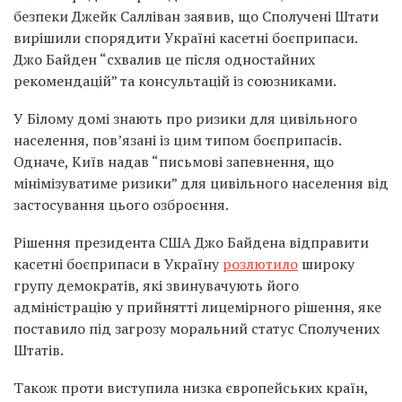
безпеки Джейк Салліван заявив, що Сполучені Штати
вирішили спорядити Україні касетні боєприпаси.
Джо Байден “схвалив це після одностайних
рекомендацій” та консультацій із союзниками.
У Білому домі знають про ризики для цивільного
населення, пов’язані із цим типом боєприпасів.
Одначе, Київ надав “письмові запевнення, що
мінімізуватиме ризики” для цивільного населення від
застосування цього озброєння.
Рішення президента США Джо Байдена відправити
касетні боєприпаси в Україну
розлютило
широку
групу демократів, які звинувачують його
адміністрацію у прийнятті лицемірного рішення, яке
поставило під загрозу моральний статус Сполучених
Штатів.
Також проти виступила низка європейських країн,