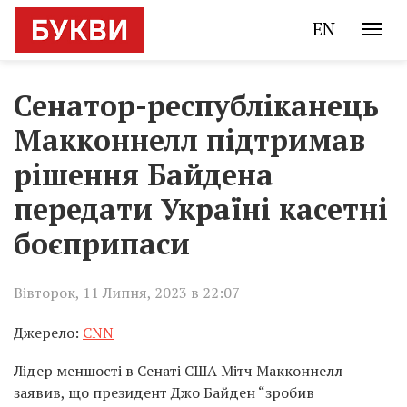
EN
Сенатор-республіканець
Макконнелл підтримав
рішення Байдена
передати Україні касетні
боєприпаси
Вівторок, 11 Липня, 2023 в 22:07
Джерело:
CNN
Лідер меншості в Сенаті США Мітч Макконнелл
заявив, що президент Джо Байден “зробив