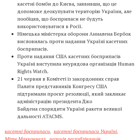
касетні бомби до Києва, заявивши, що це
допоможе деокупувати територію України, але
пообіцяв, що боєприпаси не будуть
використовуватися в Росії.
Німецька міністерка оборони Анналена Бербок
висловилась проти надання Україні касетних
боєприпасів.
Проти надання США касетних боєприпасів
Україні виступила неурядова організація Human
Rights Watch.
21 червня в Комітеті із закордонних справ
Палати представників Конгресу США
підтримали проєкт резолюції, який закликає
адміністрацію президента Джо
Байдена спорядити Україні ракети великої
дальності ATACMS.
касетні боєприпаси
,
касетні боєприпаси Україні
,
Мітч Макконнелл
,
позиція республіканців
,