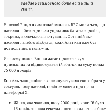
завдає невимовного болю всій нашій
сім’ї”.
У позові Енн, з яким ознайомилось BBC мовиться, що
насилля нібито тривало упродовж багатьох років і,
зокрема, включало зґвалтування. Останній акт
насилля начебто відбувся, коли Альтман вже був
повнолітнім, а вона – ні.
У своєму позові Енн вимагає провести суд
присяжних та відшкодувати їй збитки на суму понад
75 000 доларів.
Енн Альтман раніше вже звинувачувала свого брата у
сексуальному насиллі, повідомляючи про це на
платформі X.
Жінка, яка заявила, що у 2000 році, коли їй було
13 років, зазнала сексуального насильства з боку