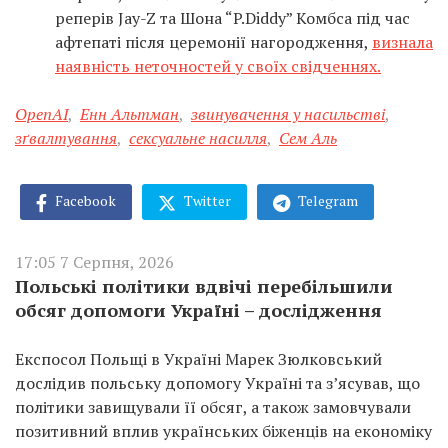
реперів Jay-Z та Шона “P.Diddy” Комбса під час
афтепаті після церемонії нагородження,
визнала
наявність неточностей у своїх свідченнях.
OpenAI
,
Енн Альтман
,
звинувачення у насильстві
,
зґвалтування
,
сексуальне насилля
,
Сем Аль
Facebook
Twitter
Telegram
17:05 7 Серпня, 2026
Польські політики вдвічі перебільшили
обсяг допомоги Україні – дослідження
Експосол Польщі в Україні Марек Зюлковський
дослідив польську допомогу Україні та з’ясував, що
політики завищували її обсяг, а також замовчували
позитивний вплив українських біженців на економіку