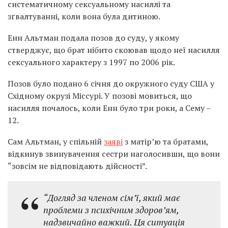
систематичному сексуальному насиллі та
зґвалтуванні, коли вона була дитиною.
Енн Альтман подала позов до суду, у якому
стверджує, що брат нібито скоював щодо неї насилля
сексуального характеру з 1997 по 2006 рік.
Позов було подано 6 січня до окружного суду США у
Східному окрузі Міссурі. У позові мовиться, що
насилля почалось, коли Енн було три роки, а Сему –
12.
Сам Альтман, у спільній
заяві
з матір’ю та братами,
відкинув звинувачення сестри наголосивши, що вони
“зовсім не відповідають дійсності”.
“Догляд за членом сім’ї, який має
проблеми з психічним здоров’ям,
надзвичайно важкий. Ця ситуація