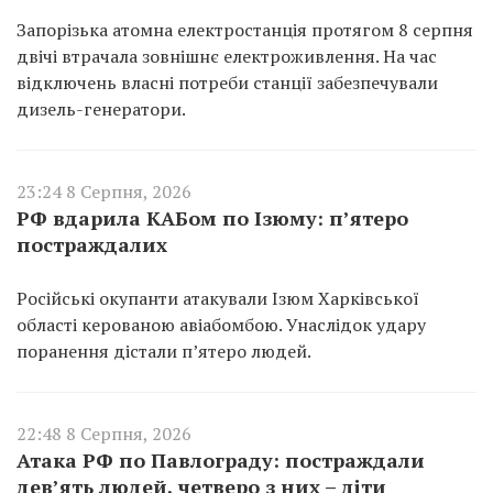
Запорізька атомна електростанція протягом 8 серпня
двічі втрачала зовнішнє електроживлення. На час
відключень власні потреби станції забезпечували
дизель-генератори.
23:24 8 Серпня, 2026
РФ вдарила КАБом по Ізюму: п’ятеро
постраждалих
Російські окупанти атакували Ізюм Харківської
області керованою авіабомбою. Унаслідок удару
поранення дістали п’ятеро людей.
22:48 8 Серпня, 2026
Атака РФ по Павлограду: постраждали
дев’ять людей, четверо з них – діти