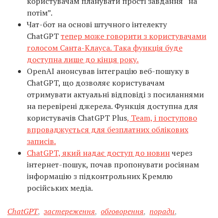
користувачам планувати прості завдання “на
потім”.
Чат-бот на основі штучного інтелекту
ChatGPT
тепер може говорити з користувачами
голосом Санта-Клауса. Така функція буде
доступна лише до кінця року.
OpenAI анонсував інтеграцію веб-пошуку в
ChatGPT, що дозволяє користувачам
отримувати актуальні відповіді з посиланнями
на перевірені джерела. Функція доступна для
користувачів ChatGPT Plus
, Team, і поступово
впроваджується для безплатних облікових
записів.
ChatGPT, який надає доступ до новин
через
інтернет-пошук, почав пропонувати росіянам
інформацію з підконтрольних Кремлю
російських медіа.
ChatGPT
,
застереження
,
обговорення
,
поради
,