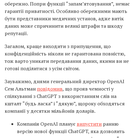
обережно. Попри функції “запам’ятовування”, немає
гарантії приватності. Особливо обережними мають
бути представники медичних установ, адже витік
даних може спричинити великі штрафи та шкоду
репутації.
Загалом, краще виходити з припущення, що
конфіденційність ніколи не гарантована повністю,
тож варто уникати передавання даних, якими ви не
готові поділитися з усім світом.
Зауважимо, днями генеральний директор OpenAI
Сем Альтман
повідомив
, що прояв чемності у
спілкуванні з ChatGPT з використанням слів на
кшталт “будь ласка” і “дякую”, щороку обходяться
компанії у десятки мільйонів доларів.
Компанія OpenAI планує
випустити
ранню
версію нової функції ChatGPT, яка дозволить