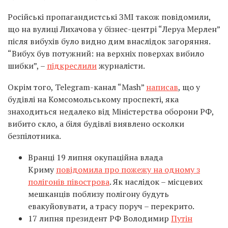
Російські пропагандистські ЗМІ також повідомили,
що на вулиці Лихачова у бізнес-центрі “Леруа Мерлен”
після вибухів було видно дим внаслідок загоряння.
“Вибух був потужний: на верхніх поверхах вибило
шибки”, –
підкреслили
журналісти.
Окрім того, Telegram-канал “Mash”
написав
, що у
будівлі на Комсомольському проспекті, яка
знаходиться недалеко від Міністерства оборони РФ,
вибито скло, а біля будівлі виявлено осколки
безпілотника.
Вранці 19 липня окупаційна влада
Криму
повідомила про пожежу на одному з
полігонів півострова
. Як наслідок – місцевих
мешканців поблизу полігону будуть
евакуйовувати, а трасу поруч – перекрито.
17 липня президент РФ Володимир
Путін