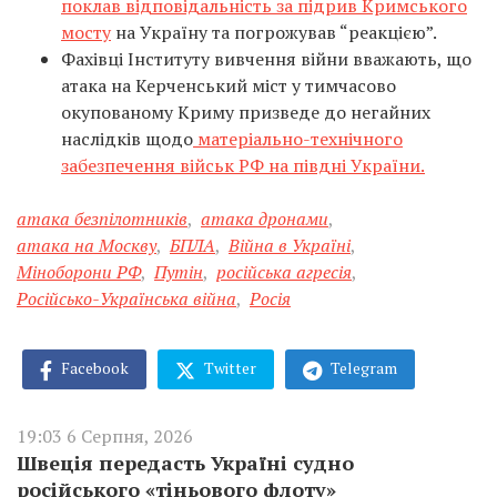
поклав відповідальність за підрив Кримського
мосту
на Україну та погрожував “реакцією”.
Фахівці Інституту вивчення війни вважають, що
атака на Керченський міст у тимчасово
окупованому Криму призведе до негайних
наслідків щодо
матеріально-технічного
забезпечення військ РФ на півдні України.
атака безпілотників
,
атака дронами
,
атака на Москву
,
БПЛА
,
Війна в Україні
,
Міноборони РФ
,
Путін
,
російська агресія
,
Російсько-Українська війна
,
Росія
Facebook
Twitter
Telegram
19:03 6 Серпня, 2026
Швеція передасть Україні судно
російського «тіньового флоту»