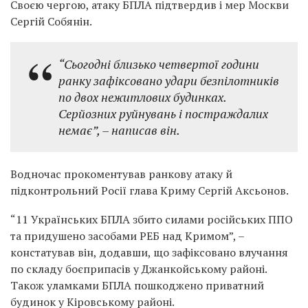
Своєю чергою, атаку БПЛА підтвердив і мер Москви
Сергій Собянін.
“Сьогодні близько четвертої години
ранку зафіксовано удари безпілотників
по двох нежитлових будинках.
Серйозних руйнувань і постраждалих
немає”, – написав він.
Водночас прокоментував ранкову атаку й
підконтрольний Росії глава Криму Сергій Аксьонов.
“11 Українських БПЛА збито силами російських ППО
та придушено засобами РЕБ над Кримом”, –
констатував він, додавши, що зафіксовано
влучання
по складу боєприпасів у Джанкойському районі.
Також уламками БПЛА пошкоджено приватний
будинок у Кіровському районі.