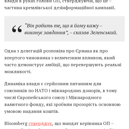
влади в руках голови ОП, стверджуючи, що це –
частина кремлівської дезінформаційної кампанії.
“Він робить те, що я йому кажу –
виконує завдання”, – сказав Зеленський.
Одна з делегацій розповіла про Єрмака як про
впертого чиновника з величезним впливом, який
часто демонструє амбіції, що перевершують реальні
можливості.
Динаміка влади є серйозним питанням для
союзників по НАТО і міжнародних донорів, в тому
числі Європейського союзу і Міжнародного
валютного фонду, які зробили прозорість основною
умовою надання коштів.
Bloomberg
стверджує
, що мандат керівника ОП –