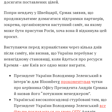
досягати поставлених цілей.
Попри невдачу у Швейцарії, Єрмак заявив, що
продовжуватиме домагатися підтримки партнерів,
зокрема, організовуючи наступний саміт, на якому
може бути присутня Росія, хоча вона й відкинула цей
проєкт.
Виступаючи перед журналістами через кілька днів
після саміту, він визнав, що Україна перебуває у
невигідному становищі, коли йдеться про ресурси
Кремля – але Київ все одно може виграти.
Президент України Володимир Зеленський в
інтерв’ю для Bloomberg
прокоментував
чутки
про керівника Офісу Президента Андрія Єрмака
й назвав його “потужним менеджером”.
Українські високопосадовці стурбовані тим, що
Президент України Володимир Зеленський
все
більше покладається на главу ОПУ
Андрія