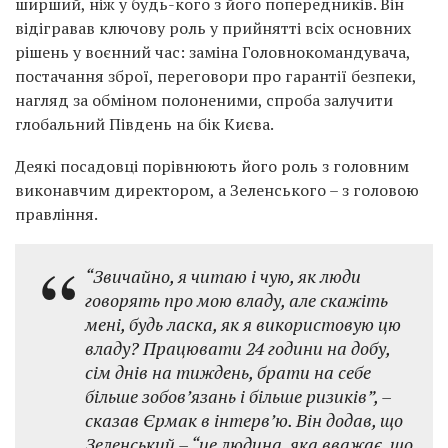
ширший, ніж у будь-кого з його попередників. Він
відігравав ключову роль у прийнятті всіх основних
рішень у воєнний час: заміна Головнокомандувача,
постачання зброї, переговори про гарантії безпеки,
нагляд за обміном полоненими, спроба залучити
глобальний Південь на бік Києва.
Деякі посадовці порівнюють його роль з головним
виконавчим директором, а Зеленського – з головою
правління.
“Звичайно, я читаю і чую, як люди
говорять про мою владу, але скажіть
мені, будь ласка, як я використовую цю
владу? Працювати 24 години на добу,
сім днів на тиждень, брати на себе
більше зобов’язань і більше ризиків”, –
сказав Єрмак в інтерв’ю. Він додав, що
Зеленський – “це людина, яка вважає, що