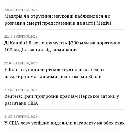
22:36 6 СЕРПНЯ, 2026
Малярія чи отруєння: науковці наблизилися до
розгадки смерті представників династії Медічі
22:11 6 СЕРПНЯ, 2026
Ді Капріо і Безос спрямують $200 млн на порятунок
100 видів тварин від вимирання
22:04 6 СЕРПНЯ, 2026
У Конго зупинили річкове судно після смерті
пасажира з можливими симптомами Еболи
21:54 6 СЕРПНЯ, 2026
Reuters: Іран пригрозив країнам Перської затоки у
разі атаки США
21:37 6 СЕРПНЯ, 2026
У США леву успішно видалили катаракту на обох очах