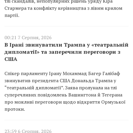
тлі скандалів, непопулярних рішень уряду Кіра
Стармера та конфлікту керівництва з лівим крилом
партії.
00:21 7 Серпня, 2026
В Ірані звинуватили Трампа у «театральній
дипломатії» та заперечили переговори з
США
Спікер парламенту Ірану Мохаммад Багер Галібаф
звинуватив президента США Дональда Трампа у
“театральній дипломатії”. Заява пролунала на тлі
суперечливих повідомлень Вашингтона й Тегерана
про можливі переговори щодо відкриття Ормузької
протоки.
23:59 6 Серпня, 2026