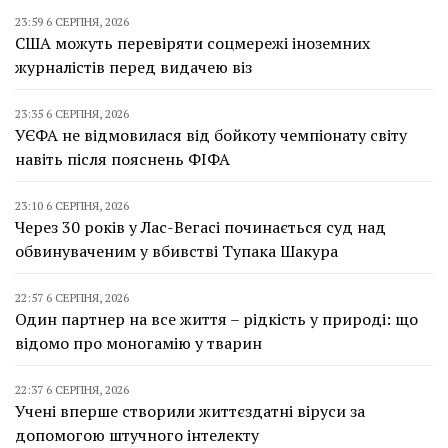
23:59 6 СЕРПНЯ, 2026
США можуть перевіряти соцмережі іноземних
журналістів перед видачею віз
23:35 6 СЕРПНЯ, 2026
УЄФА не відмовилася від бойкоту чемпіонату світу
навіть після пояснень ФІФА
23:10 6 СЕРПНЯ, 2026
Через 30 років у Лас-Вегасі починається суд над
обвинуваченим у вбивстві Тупака Шакура
22:57 6 СЕРПНЯ, 2026
Один партнер на все життя – рідкість у природі: що
відомо про моногамію у тварин
22:37 6 СЕРПНЯ, 2026
Учені вперше створили життєздатні віруси за
допомогою штучного інтелекту