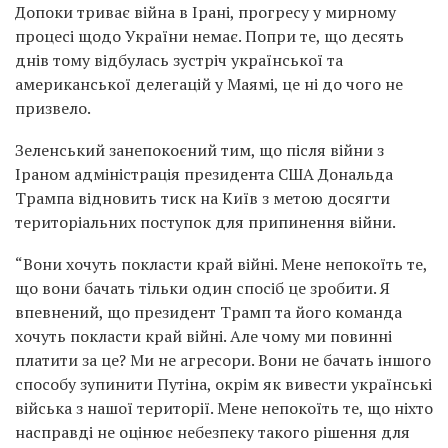
Допоки триває війна в Ірані, прогресу у мирному
процесі щодо України немає. Попри те, що десять
днів тому відбулась зустріч української та
американської делегацій у Маямі, це ні до чого не
призвело.
Зеленський занепокоєний тим, що після війни з
Іраном адміністрація президента США Дональда
Трампа відновить тиск на Київ з метою досягти
територіальних поступок для припинення війни.
“Вони хочуть покласти край війні. Мене непокоїть те,
що вони бачать тільки один спосіб це зробити. Я
впевнений, що президент Трамп та його команда
хочуть покласти край війні. Але чому ми повинні
платити за це? Ми не агресори. Вони не бачать іншого
способу зупинити Путіна, окрім як вивести українські
війська з нашої території. Мене непокоїть те, що ніхто
насправді не оцінює небезпеку такого рішення для