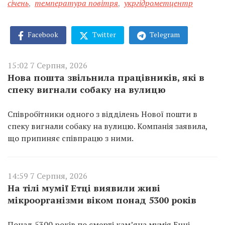
січень
,
температура повітря
,
укргідрометцентр
Facebook
Twitter
Telegram
15:02 7 Серпня, 2026
Нова пошта звільнила працівників, які в
спеку вигнали собаку на вулицю
Співробітники одного з відділень Нової пошти в
спеку вигнали собаку на вулицю. Компанія заявила,
що припиняє співпрацю з ними.
14:59 7 Серпня, 2026
На тілі мумії Етці виявили живі
мікроорганізми віком понад 5300 років
Понад 5300 років по смерті кам’яна мумія Ецці,