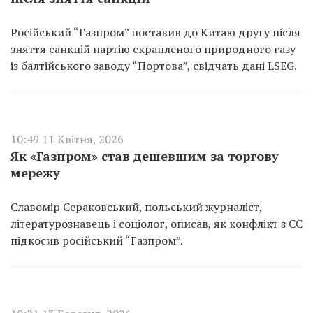
Російський “Газпром” поставив до Китаю другу після
зняття санкцій партію скрапленого природного газу
із балтійського заводу “Портова”, свідчать дані LSEG.
10:49 11 Квітня, 2026
Як «Газпром» став дешевшим за торгову
мережу
Славомір Сераковський, польський журналіст,
літературознавець і соціолог, описав, як конфлікт з ЄС
підкосив російський “Газпром”.