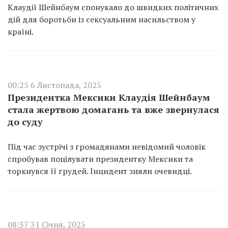
Клаудії Шейнбаум спонукало до швидких політичних
дій для боротьби із сексуальним насильством у
країні.
00:25 6 Листопада, 2025
Президентка Мексики Клаудія Шейнбаум
стала жертвою домагань та вже звернулася
до суду
Під час зустрічі з громадянами невідомий чоловік
спробував поцілувати президентку Мексики та
торкнувся її грудей. Інцидент зняли очевидці.
08:37 31 Січня, 2025