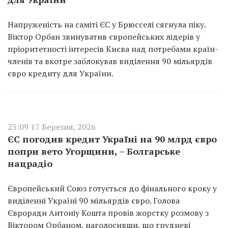
Напруженість на саміті ЄС у Брюсселі сягнула піку.
Віктор Орбан звинуватив європейських лідерів у
пріоритетності інтересів Києва над потребами країн-
членів та вкотре заблокував виділення 90 мільярдів
євро кредиту для України.
23:09 17 Березня, 2026
ЄС погодив кредит Україні на 90 млрд євро
попри вето Угорщини, – Болгарське
нацрадіо
Європейський Союз готується до фінального кроку у
виділенні Україні 90 мільярдів євро. Голова
Євроради Антоніу Кошта провів жорстку розмову з
Віктором Орбаном, наголосивши, що грудневі