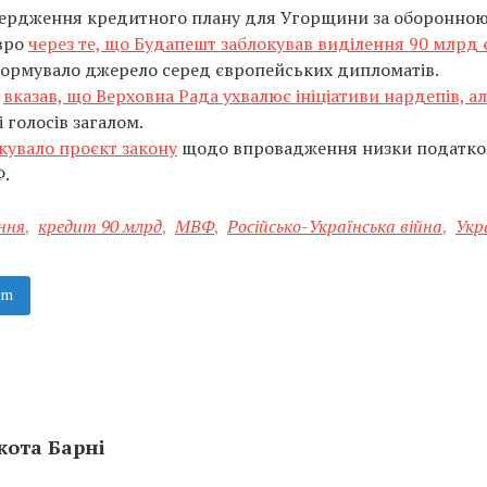
вердження кредитного плану для Угорщини за оборонно
вро
через те, що Будапешт заблокував виділення 90 млрд 
формувало джерело серед європейських дипломатів.
к
вказав, що Верховна Рада ухвалює ініціативи нардепів, ал
 голосів загалом.
кувало проєкт закону
щодо впровадження низки податко
Ф.
ння
,
кредит 90 млрд
,
МВФ
,
Російсько-Українська війна
,
Укр
am
кота Барні