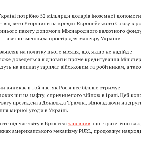
Україні потрібно 52 мільярди доларів іноземної допомоги
 – від вето Угорщини на кредит Європейського Союзу в ро
таннього пакету допомоги Міжнародного валютного фонду
 – значно зменшила простір для маневру України.
аявляв на початку цього місяця, що, якщо не надійде
може доведеться відновити пряме кредитування Міністе
ідуть на виплату зарплат військовим та робітникам, а так
 виникає в той час, як Росія все більше отримує
тових цін на нафту, спричиненого війною в Ірані. Цей кон
 увагу президента Дональда Трампа, відкладаючи на друг
ня мирної угоди в Україні.
е під час звіту в Брюсселі
запевнив,
що стратегічно важ
ежах американського механізму PURL, продовжує надход