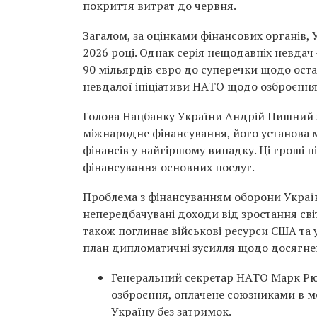
покриття витрат до червня.
Загалом, за оцінками фінансових органів, 
2026 році. Однак серія нещодавніх невдач
90 мільярдів євро до суперечки щодо ос
невдалої ініціативи НАТО щодо озброєння
Голова Нацбанку України Андрій Пишний з
міжнародне фінансування, його установа 
фінансів у найгіршому випадку. Ці гроші п
фінансування основних послуг.
Проблема з фінансуванням оборони України
непередбачувані доходи від зростання сві
також поглинає військові ресурси США та
план дипломатичні зусилля щодо досягнен
Генеральний секретар НАТО Марк Рютт
озброєння, оплачене союзниками в м
Україну без затримок.