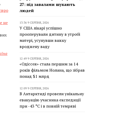
ю
27: під завалами шукають
євро
людей
е не
13:36 9 СЕРПНЯ, 2026
У США лікарі успішно
прооперували дитину в утробі
вих
матері, усунувши важку
вроджену ваду
аїна
12:49 9 СЕРПНЯ, 2026
«Одіссея» стала першим за 14
років фільмом Нолана, що зібрав
понад $1 млрд
12:09 9 СЕРПНЯ, 2026
В Антарктиді провели унікальну
евакуацію учасника експедиції
при -43 °C і в повній темряві