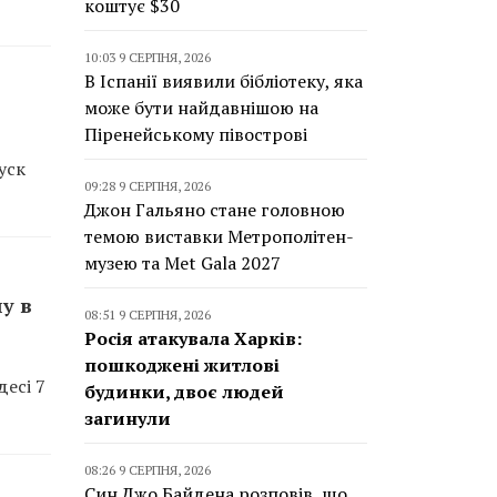
коштує $30
10:03 9 СЕРПНЯ, 2026
В Іспанії виявили бібліотеку, яка
може бути найдавнішою на
Піренейському півострові
уск
09:28 9 СЕРПНЯ, 2026
Джон Гальяно стане головною
темою виставки Метрополітен-
музею та Met Gala 2027
у в
08:51 9 СЕРПНЯ, 2026
Росія атакувала Харків:
пошкоджені житлові
есі 7
будинки, двоє людей
загинули
08:26 9 СЕРПНЯ, 2026
Син Джо Байдена розповів, що