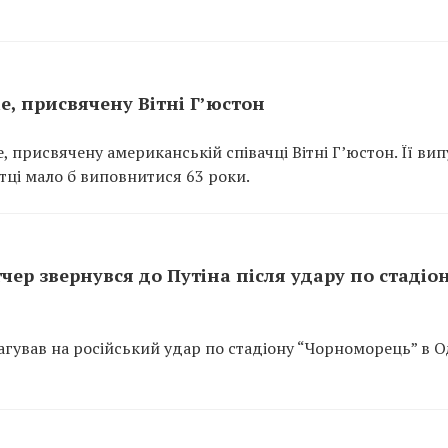
e, присвячену Вітні Г’юстон
, присвячену американській співачці Вітні Г’юстон. Її вип
тці мало б виповнитися 63 роки.
чер звернувся до Путіна після удару по стадіон
гував на російський удар по стадіону “Чорноморець” в Од