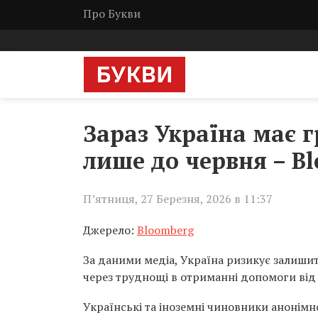
Про Букви
Зараз Україна має 
лише до червня – B
П’ятниця, 27 Березня, 2026 в 11:37
Джерело:
Bloomberg
За даними медіа, Україна ризикує залишит
через труднощі в отриманні допомоги від 
Українські та іноземні чиновники анонімно