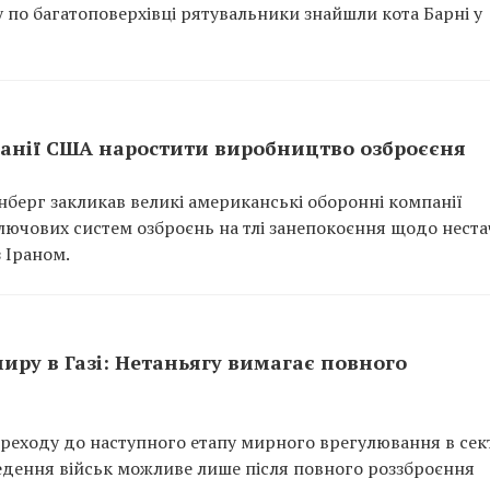
у по багатоповерхівці рятувальники знайшли кота Барні у
анії США наростити виробництво озброєєня
нберг закликав великі американські оборонні компанії
ючових систем озброєнь на тлі занепокоєння щодо нестач
з Іраном.
иру в Газі: Нетаньягу вимагає повного
реходу до наступного етапу мирного врегулювання в сек
ведення військ можливе лише після повного роззброєння