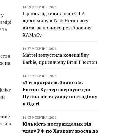
14:59 9 СЕРПНЯ, 2026
Ізраїль відхилив план США
 у
щодо миру в Газі: Нетаньягу
змірі
вимагає повного роззброєння
 та
ХАМАСу
14:57 9 СЕРПНЯ, 2026
Mattel випустила колекційну
рства
Barbie, присвячену Вітні Г’юстон
ож на
14:37 9 СЕРПНЯ, 2026
«Ти програєш. Здайся!»:
Ештон Кутчер звернувся до
флікт
Путіна після удару по стадіону
ий
в Одесі
ливе
14:03 9 СЕРПНЯ, 2026
ити в
Кількість постраждалих від
удару РФ по Харкову зросла до