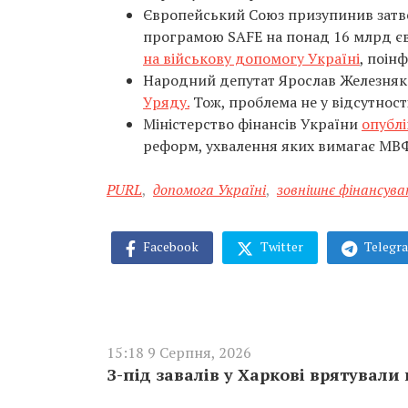
Європейський Союз призупинив зат
програмою SAFE на понад 16 млрд є
на військову допомогу Україні
, поін
Народний депутат Ярослав Железня
Уряду.
Тож, проблема не у відсутності
Міністерство фінансів України
опублі
реформ, ухвалення яких вимагає МВ
PURL
,
допомога Україні
,
зовнішнє фінансува
Facebook
Twitter
Telegr
15:18 9 Серпня, 2026
З-під завалів у Харкові врятували 