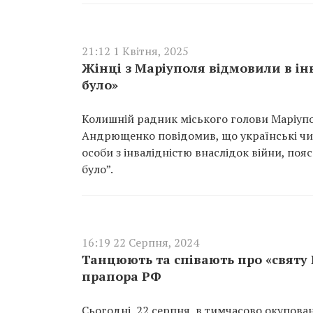
21:12 1 Квітня, 2025
Жінці з Маріуполя відмовили в інва
було»
Колишній радник міського голови Маріупол
Андрющенко повідомив, що українські чин
особи з інвалідністю внаслідок війни, поя
було”.
16:19 22 Серпня, 2024
Танцюють та співають про «святу 
прапора РФ
Сьогодні, 22 серпня, в тимчасово окупова