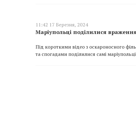
11:42 17 Березня, 2024
Маріупольці поділилися враження
Під короткими відео з оскароносного філь
та спогадами поділилися самі маріупольці