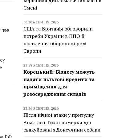
керівника дипломатичної місії в
Ємені
00:20 6 СЕРПНЯ, 2026
США та Британія обговорили
и не
потреби України в ППО й
посилення оборонної ролі
Європи
су
23:58 5 СЕРПНЯ, 2026
е
Корецький: Бізнесу можуть
надати пільгові кредити та
приміщення для
розосередження складів
23:36 5 СЕРПНЯ, 2026
Після нічної атаки у притулку
Анастасії Тихої померки дві
евакуйовані з Донеччини собаки
ра РФ.