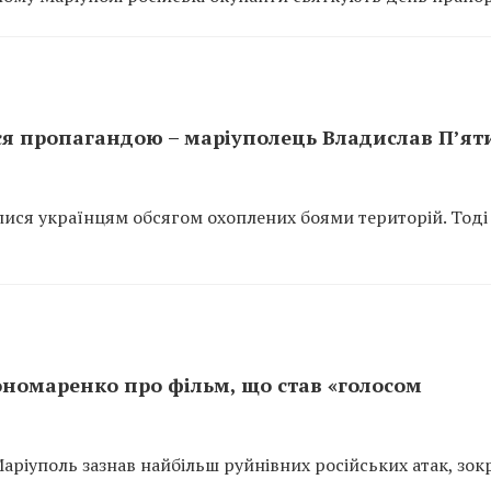
я пропагандою – маріуполець Владислав П’ят
лися українцям обсягом охоплених боями територій. Тоді
номаренко про фільм, що став «голосом
 Маріуполь зазнав найбільш руйнівних російських атак, зо