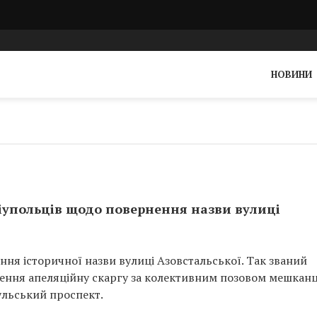
НОВИНИ
іупольців щодо повернення назви вулиці
ня історичної назви вулиці Азовстальської. Так званий
ення апеляційну скаргу за колективним позовом мешканці
ульський проспект.