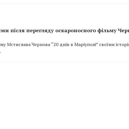
ми після перегляду оскароносного фільму Чер
му Мстислава Чернова “20 днів в Маріуполі” своїми істор
.