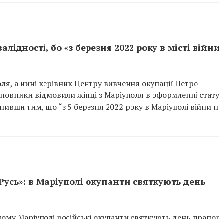
лідності, бо «з березня 2022 року в місті війн
я, а нині керівник Центру вивчення окупації Петро
овники відмовили жінці з Маріуполя в оформленні стату
снивши тим, що “з 5 березня 2022 року в Маріуполі війни н
Русь»: в Маріуполі окупанти святкують день
ному Маріуполі російські окупанти святкують день прапо