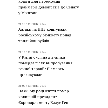
кошти для переможця
праймеріз демократів до Сенату
у Мічигані
21:23 5 СЕРПНЯ, 2026
Аатаки на НПЗ коштували
російському бюджету понад
трильйон рублів
21:12 5 СЕРПНЯ, 2026
У Китаї 6-річна дівчинка
померла після випробування
генної терапії: її смерть
приховували
21:09 5 СЕРПНЯ, 2026
На 88-му році життя помер
колишній президент
Європарламенту Клаус Генш