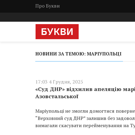
Про Букви
НОВИНИ ЗА ТЕМОЮ: МАРІУПОЛЬЦІ
17:03 4 Грудня, 2025
«Суд ДНР» відхилив апеляцію мар
Азовстальської
Маріупольці не змогли домогтися повернен
“Верховний суд ДНР” залишив без задовол
вимагали скасувати перейменування на Т