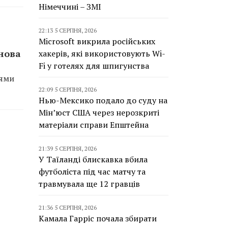
Німеччині – ЗМІ
22:13 5 СЕРПНЯ, 2026
Microsoft викрила російських
нова
хакерів, які використовують Wi-
Fi у готелях для шпигунства
іями
22:09 5 СЕРПНЯ, 2026
Нью-Мексико подало до суду на
Мін’юст США через нерозкриті
матеріали справи Епштейна
21:39 5 СЕРПНЯ, 2026
У Таїланді блискавка вбила
футболіста під час матчу та
травмувала ще 12 гравців
21:36 5 СЕРПНЯ, 2026
Камала Гарріс почала збирати