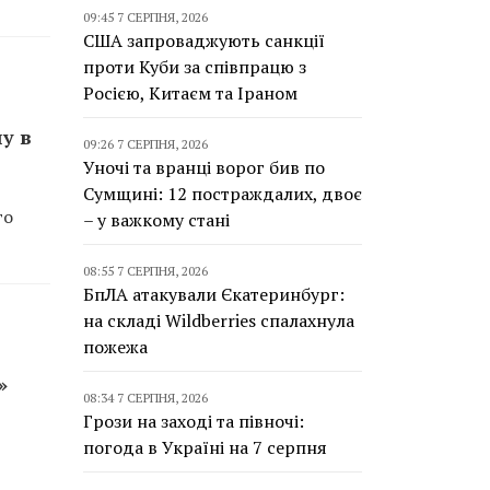
09:45 7 СЕРПНЯ, 2026
США запроваджують санкції
проти Куби за співпрацю з
Росією, Китаєм та Іраном
у в
09:26 7 СЕРПНЯ, 2026
Уночі та вранці ворог бив по
Сумщині: 12 постраждалих, двоє
го
– у важкому стані
08:55 7 СЕРПНЯ, 2026
БпЛА атакували Єкатеринбург:
на складі Wildberries спалахнула
пожежа
»
08:34 7 СЕРПНЯ, 2026
Грози на заході та півночі:
погода в Україні на 7 серпня