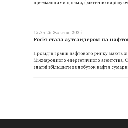
преміальними цінами, фактично вирішуюч
15:23 26 Жовтня, 2025
Росія стала аутсайдером на нафто
Провідні гравці нафтового ринку мають зн
Міжнародного енергетичного агентства, Сау
здатні збільшити видобуток нафти сумарно