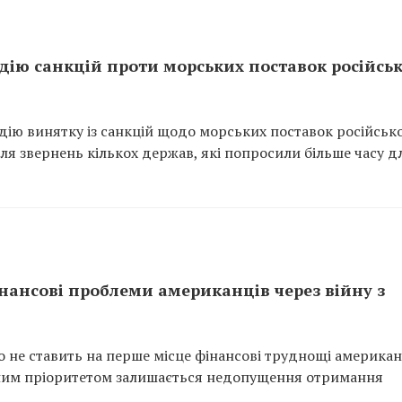
дію санкцій проти морських поставок російськ
ію винятку із санкцій щодо морських поставок російськ
сля звернень кількох держав, які попросили більше часу д
нансові проблеми американців через війну з
не ставить на перше місце фінансові труднощі американ
ловним пріоритетом залишається недопущення отримання