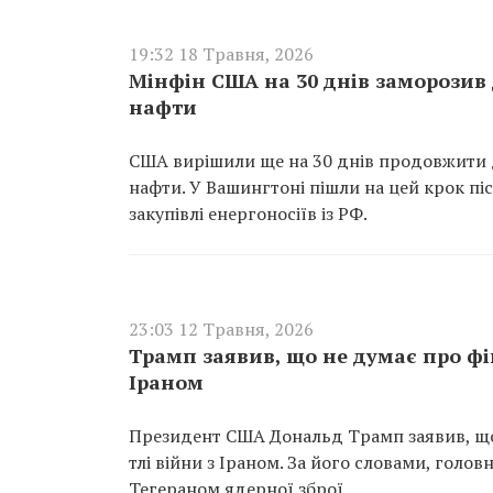
19:32 18 Травня, 2026
Мінфін США на 30 днів заморозив 
нафти
США вирішили ще на 30 днів продовжити д
нафти. У Вашингтоні пішли на цей крок пі
закупівлі енергоносіїв із РФ.
23:03 12 Травня, 2026
Трамп заявив, що не думає про фі
Іраном
Президент США Дональд Трамп заявив, що 
тлі війни з Іраном. За його словами, го
Тегераном ядерної зброї.