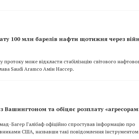
рату 100 млн барелів нафти щотижня через війн
 протоку може відкласти стабілізацію світового нафтово
ава Saudi Aramco Амін Нассер.
 з Вашингтоном та обіцяє розплату «агресорам
мад-Багер Галібаф офіційно спростував інформацію про
авниками США, назвавши такі повідомлення інструментом