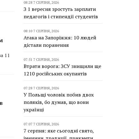
08:28 7 СЕРПНЯ, 2026
З 1 вересня зростуть зарплати
педагогів і стипендії студентів
08:10 7 СЕРПНЯ, 2026
Атака на Запоріжжя: 10 людей
м
дістали поранення
а 11
07:51 7 СЕРПНЯ, 2026
Втрати ворога: ЗСУ знищили ще
1210 російських окупантів
07:28 7 СЕРПНЯ, 2026
У Польщі чоловік побив двох
поляків, бо думав, що вони
в
українці
07:07 7 СЕРПНЯ, 2026
7 серпня: яке сьогодні свято,
іменини, традиції, прикмети