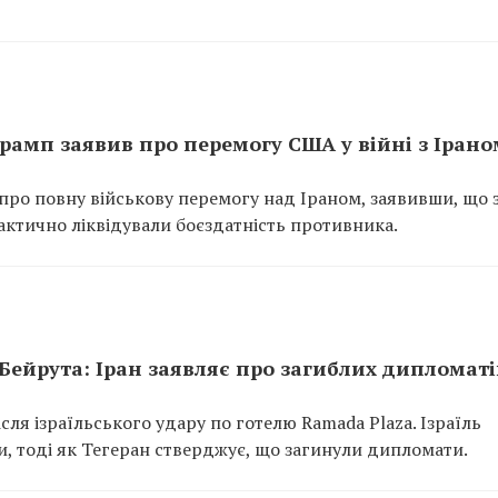
рамп заявив про перемогу США у війні з Ірано
о повну військову перемогу над Іраном, заявивши, що з
фактично ліквідували боєздатність противника.
 Бейрута: Іран заявляє про загиблих дипломаті
сля ізраїльського удару по готелю Ramada Plaza. Ізраїль
и, тоді як Тегеран стверджує, що загинули дипломати.