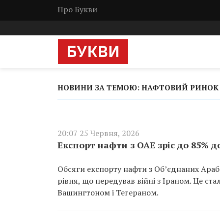
Про Букви
НОВИНИ ЗА ТЕМОЮ: НАФТОВИЙ РИНОК
20:07 25 Червня, 2026
Експорт нафти з ОАЕ зріс до 85% 
Обсяги експорту нафти з Об’єднаних Араб
рівня, що передував війні з Іраном. Це с
Вашингтоном і Тегераном.