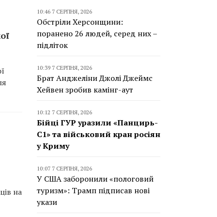
10:46 7 СЕРПНЯ, 2026
Обстріли Херсонщини:
поранено 26 людей, серед них –
ої
підліток
10:39 7 СЕРПНЯ, 2026
ої
Брат Анджеліни Джолі Джеймс
ля
Хейвен зробив камінг-аут
10:12 7 СЕРПНЯ, 2026
Бійці ГУР уразили «Панцирь-
С1» та військовий кран росіян
у Криму
10:07 7 СЕРПНЯ, 2026
У США заборонили «пологовий
туризм»: Трамп підписав нові
ців на
укази