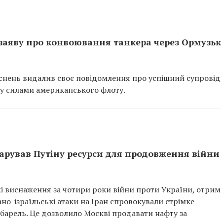
заяву про конвоювання танкера через Ормузьк
яснень видалив своє повідомлення про успішний супровід
у силами американського флоту.
дарував Путіну ресурси для продовження війни
жі виснаження за чотири роки війни проти України, отрим
о-ізраїльські атаки на Іран спровокували стрімке
барель. Це дозволило Москві продавати нафту за