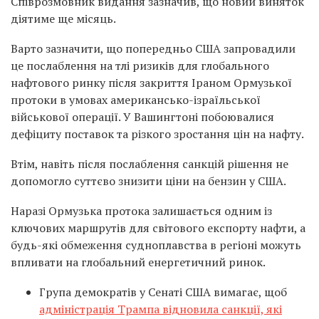
Співрозмовник видання зазначив, що новий виняток
діятиме ще місяць.
Варто зазначити, що попередньо США запровадили
це послаблення на тлі ризиків для глобального
нафтового ринку після закриття Іраном Ормузької
протоки в умовах американсько-ізраїльської
військової операції. У Вашингтоні побоювалися
дефіциту поставок та різкого зростання цін на нафту.
Втім, навіть після послаблення санкцій рішення не
допомогло суттєво знизити ціни на бензин у США.
Наразі Ормузька протока залишається одним із
ключових маршрутів для світового експорту нафти, а
будь-які обмеження судноплавства в регіоні можуть
впливати на глобальний енергетичний ринок.
Група демократів у Сенаті США вимагає, щоб
адміністрація Трампа відновила санкції, які