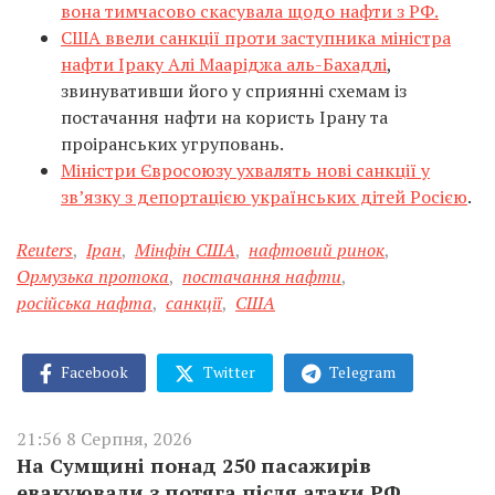
вона тимчасово скасувала щодо нафти з РФ.
США ввели санкції проти заступника міністра
нафти Іраку Алі Мааріджа аль-Бахадлі
,
звинувативши його у сприянні схемам із
постачання нафти на користь Ірану та
проіранських угруповань.
Міністри Євросоюзу ухвалять нові санкції у
зв’язку з депортацією українських дітей Росією
.
Reuters
,
Іран
,
Мінфін США
,
нафтовий ринок
,
Ормузька протока
,
постачання нафти
,
російська нафта
,
санкції
,
США
Facebook
Twitter
Telegram
21:56 8 Серпня, 2026
На Сумщині понад 250 пасажирів
евакуювали з потяга після атаки РФ