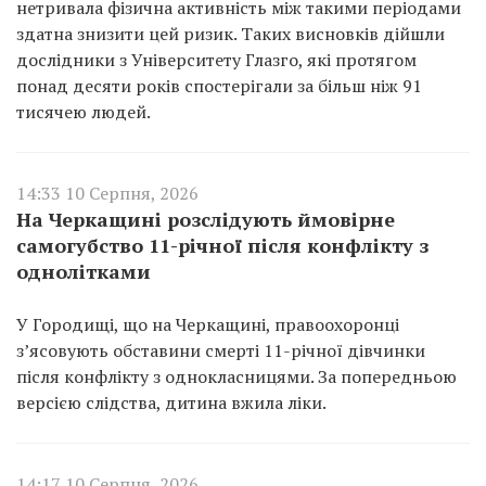
нетривала фізична активність між такими періодами
здатна знизити цей ризик. Таких висновків дійшли
дослідники з Університету Глазго, які протягом
понад десяти років спостерігали за більш ніж 91
тисячею людей.
14:33 10 Серпня, 2026
На Черкащині розслідують ймовірне
самогубство 11-річної після конфлікту з
однолітками
У Городищі, що на Черкащині, правоохоронці
з’ясовують обставини смерті 11-річної дівчинки
після конфлікту з однокласницями. За попередньою
версією слідства, дитина вжила ліки.
14:17 10 Серпня, 2026