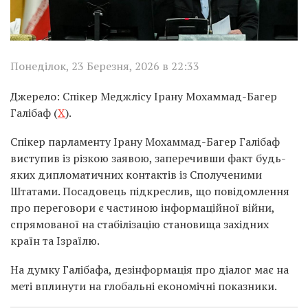
Понеділок, 23 Березня, 2026 в 22:33
Джерело: Спікер Меджлісу Ірану Мохаммад-Багер
Галібаф (
Х
).
Спікер парламенту Ірану Мохаммад-Багер Галібаф
виступив із різкою заявою, заперечивши факт будь-
яких дипломатичних контактів із Сполученими
Штатами. Посадовець підкреслив, що повідомлення
про переговори є частиною інформаційної війни,
спрямованої на стабілізацію становища західних
країн та Ізраїлю.
На думку Галібафа, дезінформація про діалог має на
меті вплинути на глобальні економічні показники.