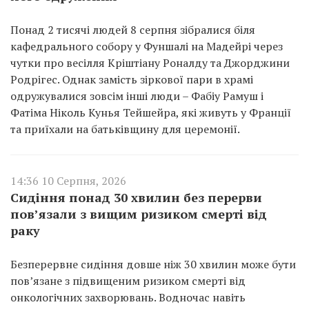
Понад 2 тисячі людей 8 серпня зібралися біля
кафедрального собору у Фуншалі на Мадейрі через
чутки про весілля Кріштіану Роналду та Джорджини
Родрігес. Однак замість зіркової пари в храмі
одружувалися зовсім інші люди – Фабіу Рамуш і
Фатіма Ніколь Кунья Тейшейра, які живуть у Франції
та приїхали на батьківщину для церемонії.
14:36 10 Серпня, 2026
Сидіння понад 30 хвилин без перерви
пов’язали з вищим ризиком смерті від
раку
Безперервне сидіння довше ніж 30 хвилин може бути
пов’язане з підвищеним ризиком смерті від
онкологічних захворювань. Водночас навіть