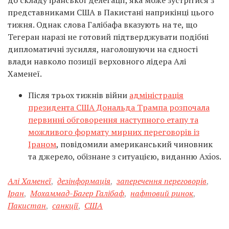
до складу іранської делегації, яка може зустрітися з
представниками США в Пакистані наприкінці цього
тижня. Однак слова Галібафа вказують на те, що
Тегеран наразі не готовий підтверджувати подібні
дипломатичні зусилля, наголошуючи на єдності
влади навколо позиції верховного лідера Алі
Хаменеї.
Після трьох тижнів війни
адміністрація
президента США Дональда Трампа розпочала
первинні обговорення наступного етапу та
можливого формату мирних переговорів із
Іраном
, повідомили американський чиновник
та джерело, обізнане з ситуацією, виданню Axios.
Алі Хаменеї
,
дезінформація
,
заперечення переговорів
,
Іран
,
Мохаммад-Багер Галібаф
,
нафтовий ринок
,
Пакистан
,
санкції
,
США