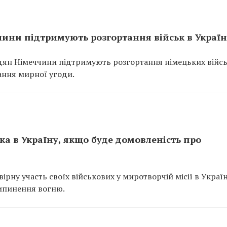
ни підтримують розгортання військ в Україн
дян Німеччини підтримують розгортання німецьких війсь
сання мирної угоди.
а в Україну, якщо буде домовленість про
ну участь своїх військових у миротворчій місії в Україн
ипинення вогню.