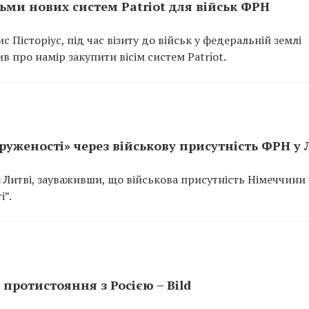
ьми нових систем Patriot для військ ФРН
 Пісторіус, під час візиту до військ у федеральній землі
про намір закупити вісім систем Patriot.
уженості» через військову присутність ФРН у 
з Литві, зауваживши, що військова присутність Німеччини 
і”.
протистояння з Росією – Bild