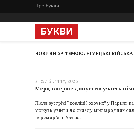
Про Букви
НОВИНИ ЗА ТЕМОЮ: НІМЕЦЬКІ ВІЙСЬКА
21:57 6 Січня, 2026
Мерц вперше допустив участь німе
Після зустрічі “коаліції охочих” у Парижі
можуть увійти до складу міжнародних сил,
перемир’я з Росією.