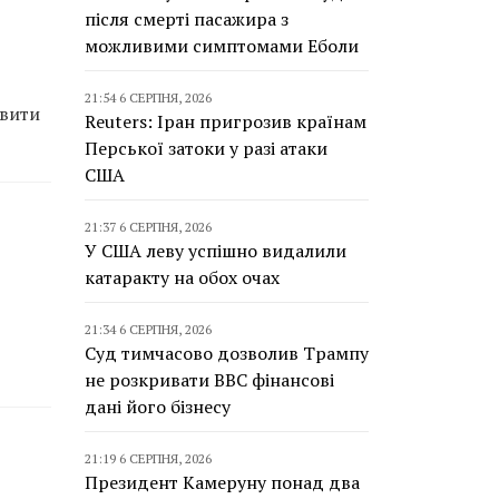
після смерті пасажира з
можливими симптомами Еболи
21:54 6 СЕРПНЯ, 2026
авити
Reuters: Іран пригрозив країнам
Перської затоки у разі атаки
США
21:37 6 СЕРПНЯ, 2026
У США леву успішно видалили
катаракту на обох очах
21:34 6 СЕРПНЯ, 2026
Суд тимчасово дозволив Трампу
не розкривати BBC фінансові
дані його бізнесу
21:19 6 СЕРПНЯ, 2026
Президент Камеруну понад два