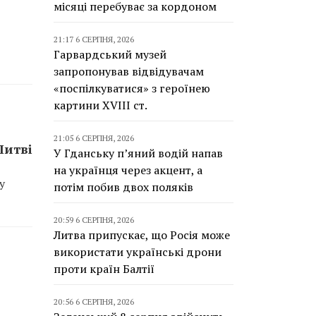
місяці перебуває за кордоном
21:17 6 СЕРПНЯ, 2026
Гарвардський музей
запропонував відвідувачам
«поспілкуватися» з героїнею
картини XVIII ст.
21:05 6 СЕРПНЯ, 2026
Литві
У Гданську п’яний водій напав
на українця через акцент, а
у
потім побив двох поляків
20:59 6 СЕРПНЯ, 2026
Литва припускає, що Росія може
використати українські дрони
проти країн Балтії
20:56 6 СЕРПНЯ, 2026