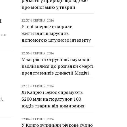
рідкість у природі: що відомо
про моногамію у тварин
і
22:37 6 СЕРПНЯ, 2026
Учені вперше створили
життєздатні віруси за
к в
допомогою штучного інтелекту
22:36 6 СЕРПНЯ, 2026
Малярія чи отруєння: науковці
наблизилися до розгадки смерті
представників династії Медічі
22:11 6 СЕРПНЯ, 2026
Ді Капріо і Безос спрямують
і,
$200 млн на порятунок 100
видів тварин від вимирання
22:04 6 СЕРПНЯ, 2026
У Конго зупинили річкове судно