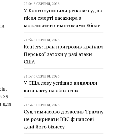
22:04 6 СЕРПНЯ, 2026
У Конго зупинили річкове судно
після смерті пасажира з
можливими симптомами Еболи
ти
21:54 6 СЕРПНЯ, 2026
Reuters: Іран пригрозив країнам
Перської затоки у разі атаки
США
21:37 6 СЕРПНЯ, 2026
У США леву успішно видалили
ів,
катаракту на обох очах
з 29
я для
21:34 6 СЕРПНЯ, 2026
Суд тимчасово дозволив Трампу
не розкривати BBC фінансові
дані його бізнесу