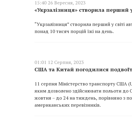
15:40 26 Вересня, 2023
«Укрзалізниця» створила перший 
“Укрзалізниця” створила перший у світі а
понад 10 тисяч порцій їжі на день.
01:01 12 Серпня, 2023
США та Китай погодилися подвої
11 серпня Міністерство транспорту США (U
яким дозволено здійснювати польоти до СШ
жовтня – до 24 на тиждень, порівняно з 
американських перевізників.