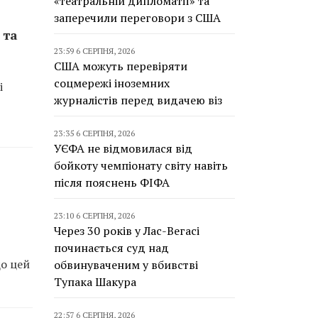
«театральній дипломатії» та
заперечили переговори з США
 та
23:59 6 СЕРПНЯ, 2026
США можуть перевіряти
соцмережі іноземних
і
журналістів перед видачею віз
23:35 6 СЕРПНЯ, 2026
УЄФА не відмовилася від
бойкоту чемпіонату світу навіть
після пояснень ФІФА
23:10 6 СЕРПНЯ, 2026
Через 30 років у Лас-Вегасі
починається суд над
що цей
обвинуваченим у вбивстві
Тупака Шакура
22:57 6 СЕРПНЯ, 2026