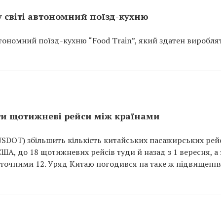
у світі автономний поїзд-кухню
втономний поїзд-кухню “Food Train”, який здатен виробля
ти щотижневі рейси між країнами
SDOT) збільшить кількість китайських пасажирських рейс
А, до 18 щотижневих рейсів туди й назад з 1 вересня, а 
поточними 12. Уряд Китаю погодився на таке ж підвищенн