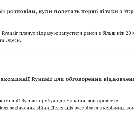
ir розповіли, куди полетять перші літаки з Ук
 Ryanair планує відразу ж запустити рейси в більш ніж 20 
та Одеси.
іакомпанії Ryanair для обговорення відновлен
компанії Ryanair прибуло до України, аби провести
ля закінчення війни. Делегація зустрілася з керівництво