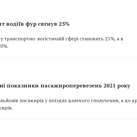
ит водіїв фур сягнув 25%
в у транспортно-логістичній сфері становить 25%, а в
30%.
ні показники пасажироперевезень 2021 року
ільйонів пасажирів у поїздах далекого сполучення, а до к
жирів.