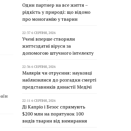
Один партнер на все життя –
рідкість у природі: що відомо
про моногамію у тварин
22:37 6 СЕРПНЯ, 2026
Учені вперше створили
життєздатні віруси за
допомогою штучного інтелекту
22:36 6 СЕРПНЯ, 2026
Малярія чи отруєння: науковці
наблизилися до розгадки смерті
представників династії Медічі
раїн
22:11 6 СЕРПНЯ, 2026
Ді Капріо і Безос спрямують
$200 млн на порятунок 100
видів тварин від вимирання