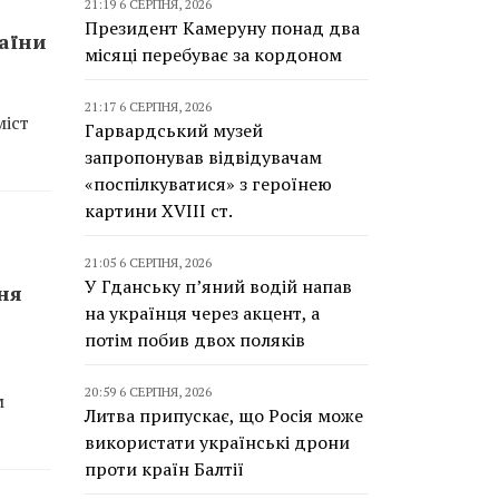
21:19 6 СЕРПНЯ, 2026
Президент Камеруну понад два
раїни
місяці перебуває за кордоном
21:17 6 СЕРПНЯ, 2026
міст
Гарвардський музей
запропонував відвідувачам
«поспілкуватися» з героїнею
картини XVIII ст.
21:05 6 СЕРПНЯ, 2026
У Гданську п’яний водій напав
ня
на українця через акцент, а
потім побив двох поляків
20:59 6 СЕРПНЯ, 2026
м
Литва припускає, що Росія може
використати українські дрони
проти країн Балтії