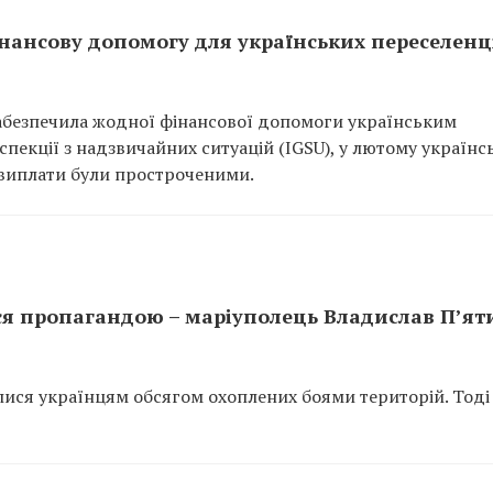
нансову допомогу для українських переселенц
забезпечила жодної фінансової допомоги українським
спекції з надзвичайних ситуацій (IGSU), у лютому українс
 виплати були простроченими.
я пропагандою – маріуполець Владислав П’ят
лися українцям обсягом охоплених боями територій. Тоді