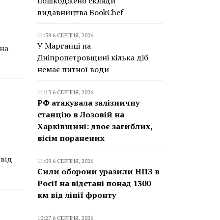
пошкоджено склади
видавництва BookChef
11:39 6 СЕРПНЯ, 2026
У Марганці на
 на
Дніпропетровщині кілька діб
немає питної води
11:13 6 СЕРПНЯ, 2026
РФ атакувала залізничну
станцію в Лозовій на
Харківщині: двоє загиблих,
вісім поранених
 від
11:09 6 СЕРПНЯ, 2026
Сили оборони уразили НПЗ в
Росії на відстані понад 1300
км від лінії фронту
10:27 6 СЕРПНЯ, 2026