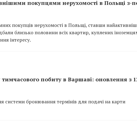
тивнішими покупцями нерухомості в Польщі з-
емних покупців нерухомості в Польщі, ставши найактивні
идбали близько половини всіх квартир, куплених іноземц
ння інтересу.
 тимчасового побиту в Варшаві: оновлення з 1
я системи бронювання термінів для подачі на карти