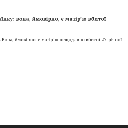
нку: вона, ймовірно, є матір’ю вбитої
. Вона, ймовірно, є матір’ю нещодавно вбитої 27-річної