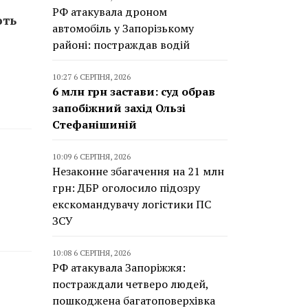
РФ атакувала дроном
ють
автомобіль у Запорізькому
районі: постраждав водій
10:27 6 СЕРПНЯ, 2026
6 млн грн застави: суд обрав
запобіжний захід Ользі
Стефанішиній
10:09 6 СЕРПНЯ, 2026
Незаконне збагачення на 21 млн
грн: ДБР оголосило підозру
екскомандувачу логістики ПС
ЗСУ
10:08 6 СЕРПНЯ, 2026
РФ атакувала Запоріжжя:
постраждали четверо людей,
пошкоджена багатоповерхівка