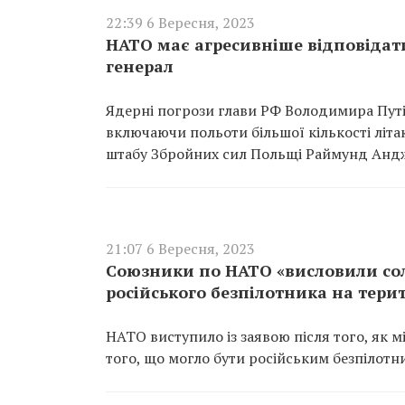
22:39 6 Вересня, 2023
НАТО має агресивніше відповідати
генерал
Ядерні погрози глави РФ Володимира Путі
включаючи польоти більшої кількості літ
штабу Збройних сил Польщі Раймунд Анд
21:07 6 Вересня, 2023
Союзники по НАТО «висловили сол
російського безпілотника на тери
НАТО виступило із заявою після того, як 
того, що могло бути російським безпілотн