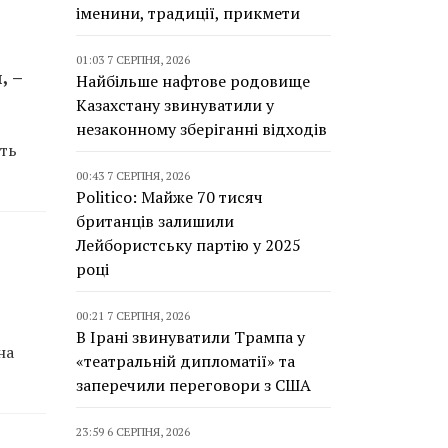
іменини, традиції, прикмети
01:03 7 СЕРПНЯ, 2026
, –
Найбільше нафтове родовище
Казахстану звинуватили у
незаконному зберіганні відходів
уть
00:43 7 СЕРПНЯ, 2026
Politico: Майже 70 тисяч
британців залишили
Лейбористську партію у 2025
році
00:21 7 СЕРПНЯ, 2026
В Ірані звинуватили Трампа у
на
«театральній дипломатії» та
заперечили переговори з США
23:59 6 СЕРПНЯ, 2026