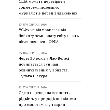
США можуть перевіряти
соцмережі іноземних
журналістів перед видачею віз
23:35 6 СЕРПНЯ, 2026
УЄФА не відмовилася від
бойкоту чемпіонату світу навіть
після пояснень ФІФА
23:10 6 СЕРПНЯ, 2026
Через 30 років у Лас-Вегасі
починається суд над
обвинуваченим у вбивстві
Тупака Шакура
22:57 6 СЕРПНЯ, 2026
Один партнер на все життя –
рідкість у природі: що відомо
про моногамію у тварин