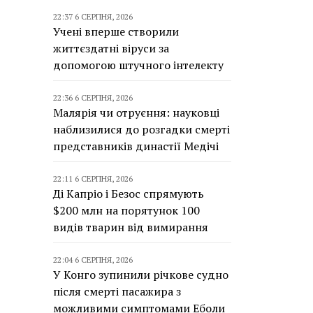
22:37 6 СЕРПНЯ, 2026
Учені вперше створили
життєздатні віруси за
допомогою штучного інтелекту
22:36 6 СЕРПНЯ, 2026
Малярія чи отруєння: науковці
наблизилися до розгадки смерті
представників династії Медічі
22:11 6 СЕРПНЯ, 2026
Ді Капріо і Безос спрямують
$200 млн на порятунок 100
видів тварин від вимирання
22:04 6 СЕРПНЯ, 2026
У Конго зупинили річкове судно
після смерті пасажира з
можливими симптомами Еболи