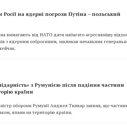
 Росії на ядерні погрози Путіна – польський
на вимагають від НАТО дати набагато агресивнішу відпо
аків з ядерним озброєнням, закликав начальник генеральн
жейчак.
ідарність» з Румунією після падіння частини
торію країни
міністр оборони Румунії Анджел Тилвар заявив, що частин
иком, впали на територію країни.