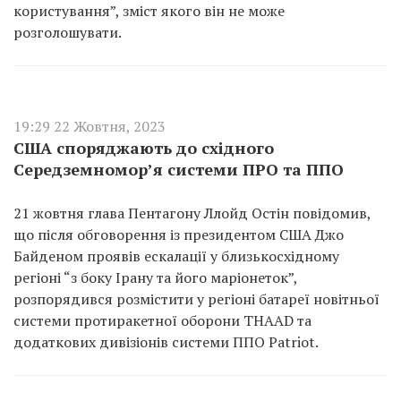
користування”, зміст якого він не може
розголошувати.
19:29 22 Жовтня, 2023
США споряджають до східного
Середземномор’я системи ПРО та ППО
21 жовтня глава Пентагону Ллойд Остін повідомив,
що після обговорення із президентом США Джо
Байденом проявів ескалації у близькосхідному
регіоні “з боку Ірану та його маріонеток”,
розпорядився розмістити у регіоні батареї новітньої
системи протиракетної оборони THAAD та
додаткових дивізіонів системи ППО Patriot.