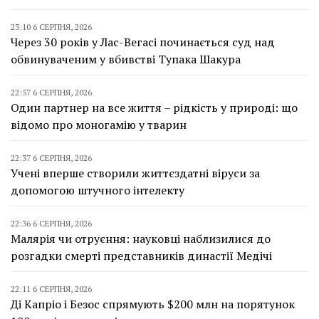
23:10 6 СЕРПНЯ, 2026
Через 30 років у Лас-Вегасі починається суд над
обвинуваченим у вбивстві Тупака Шакура
22:57 6 СЕРПНЯ, 2026
Один партнер на все життя – рідкість у природі: що
відомо про моногамію у тварин
22:37 6 СЕРПНЯ, 2026
Учені вперше створили життєздатні віруси за
допомогою штучного інтелекту
22:36 6 СЕРПНЯ, 2026
Малярія чи отруєння: науковці наблизилися до
розгадки смерті представників династії Медічі
22:11 6 СЕРПНЯ, 2026
Ді Капріо і Безос спрямують $200 млн на порятунок