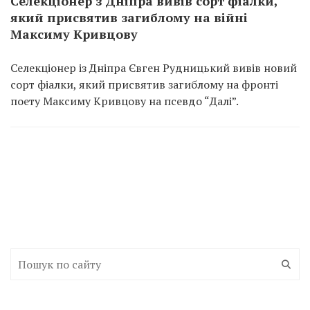
Селекціонер з Дніпра вивів сорт фіалки,
який присвятив загиблому на війні
Максиму Кривцову
Селекціонер із Дніпра Євген Рудницький вивів новий
сорт фіалки, який присвятив загиблому на фронті
поету Максиму Кривцову на псевдо “Далі”.