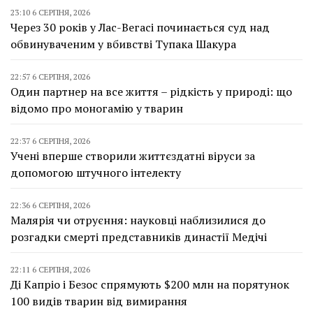
23:10 6 СЕРПНЯ, 2026
Через 30 років у Лас-Вегасі починається суд над
обвинуваченим у вбивстві Тупака Шакура
22:57 6 СЕРПНЯ, 2026
Один партнер на все життя – рідкість у природі: що
відомо про моногамію у тварин
22:37 6 СЕРПНЯ, 2026
Учені вперше створили життєздатні віруси за
допомогою штучного інтелекту
22:36 6 СЕРПНЯ, 2026
Малярія чи отруєння: науковці наблизилися до
розгадки смерті представників династії Медічі
22:11 6 СЕРПНЯ, 2026
Ді Капріо і Безос спрямують $200 млн на порятунок
100 видів тварин від вимирання